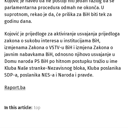
Kojović je naveo da ne postoji niti jedan razlog da se
parlamentarna procedura odmah ne okonča. U
suprotnom, rekao je da, će prilika za BiH biti tek za
godinu dana.
Kojović je prijedloge za aktiviranje usvajanja prijedloga
zakona o sukobu interesa u institucijama BiH,
izmjenama Zakona o VSTV-u BiH i izmjena Zakona o
javnim nabavkama BiH, odnosno njihovo usvajanje u
Domu naroda PS BiH po hitnom postupku tražio u ime
Kluba Naše stranke-Nezavisnog bloka, Kluba poslanika
SDP-a, poslanika NES-a i Naroda i pravde.
Raport.ba
In this article:
top