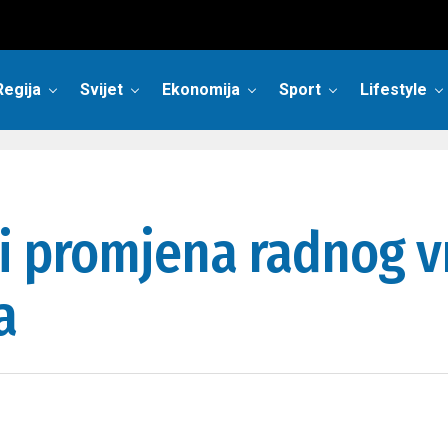
Regija
Svijet
Ekonomija
Sport
Lifestyle
 i promjena radnog 
a