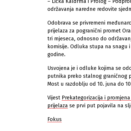
– Lička Kaldrma i Prolog – Podpro
održavanja naredne redovite sjedni
Odobrava se privremeni međunaro
prijelaza za pogranični promet Ora
tri mjeseca, odnosno do održavanj
komisije. Odluka stupa na snagu i p
godine.
Usvojena je i odluke kojima se o
putnika preko stalnog graničnog pr
Most u razdoblju od 10. juna do 1
Vijest
Prekategorizacija i promjen
prijelaza
se prvi put pojavila na s
Fokus