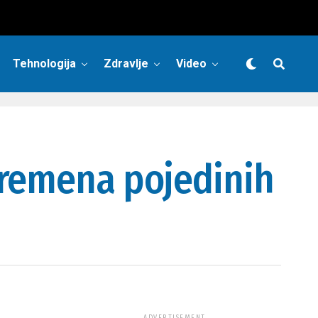
Tehnologija
Zdravlje
Video
vremena pojedinih