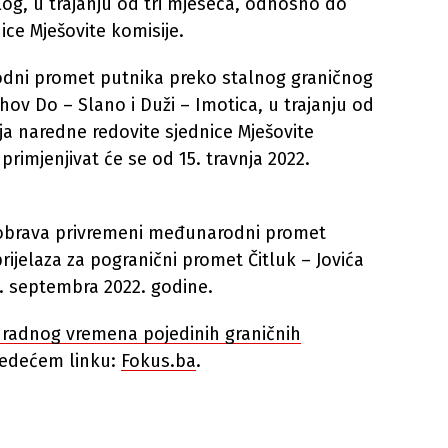
log, u trajanju od tri mjeseca, odnosno do
ce Mješovite komisije.
dni promet putnika preko stalnog graničnog
hov Do – Slano i Duži – Imotica, u trajanju od
a naredne redovite sjednice Mješovite
rimjenjivat će se od 15. travnja 2022.
dobrava privremeni međunarodni promet
ijelaza za pogranični promet Čitluk – Jovića
0. septembra 2022. godine.
a radnog vremena pojedinih graničnih
ljedećem linku:
Fokus.ba
.