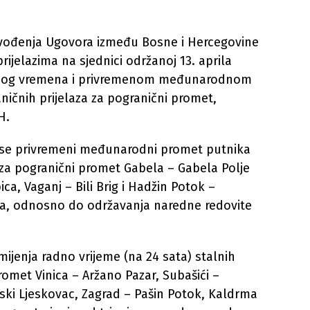
rovođenja Ugovora između Bosne i Hercegovine
ijelazima na sjednici održanoj 13. aprila
adnog vremena i privremenom međunarodnom
ničnih prijelaza za pogranični promet,
H.
 privremeni međunarodni promet putnika
 za pogranični promet Gabela – Gabela Polje
ca, Vaganj – Bili Brig i Hadžin Potok –
eca, odnosno do održavanja naredne redovite
jenja radno vrijeme (na 24 sata) stalnih
romet Vinica – Aržano Pazar, Subašići –
ski Ljeskovac, Zagrad – Pašin Potok, Kaldrma