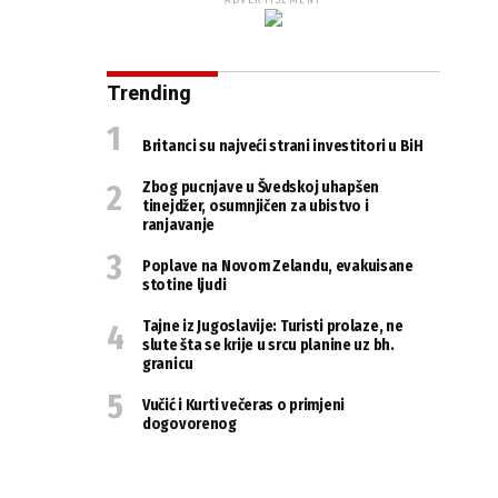
ADVERTISEMENT
Trending
Britanci su najveći strani investitori u BiH
Zbog pucnjave u Švedskoj uhapšen
tinejdžer, osumnjičen za ubistvo i
ranjavanje
Poplave na Novom Zelandu, evakuisane
stotine ljudi
Tajne iz Jugoslavije: Turisti prolaze, ne
slute šta se krije u srcu planine uz bh.
granicu
Vučić i Kurti večeras o primjeni
dogovorenog