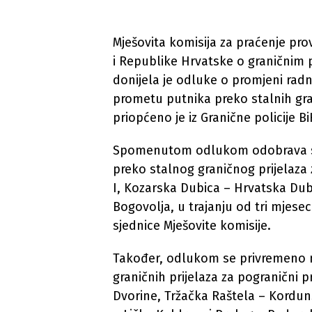
Mješovita komisija za praćenje p
i Republike Hrvatske o graničnim pr
donijela je odluke o promjeni r
prometu putnika preko stalnih gra
priopćeno je iz Granične policije Bi
Spomenutom odlukom odobrava se
preko stalnog graničnog prijelaza
I, Kozarska Dubica – Hrvatska Dubi
Bogovolja, u trajanju od tri mjes
sjednice Mješovite komisije.
Također, odlukom se privremeno mi
graničnih prijelaza za pogranični p
Dvorine, Tržačka Raštela – Kordun