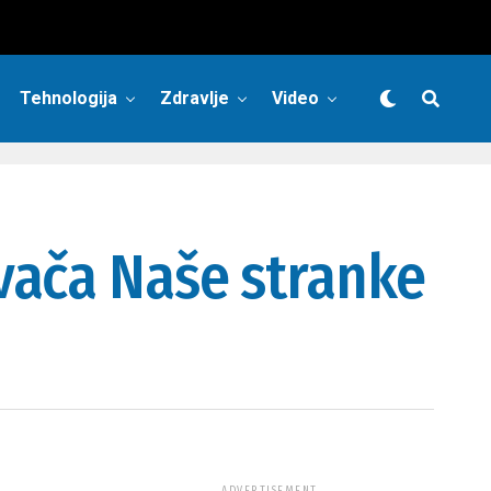
Tehnologija
Zdravlje
Video
vača Naše stranke