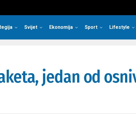
Regija
Svijet
Ekonomija
Sport
Lifestyle
keta, jedan od osni