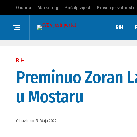
O nama
Marketing
Pošalji vijest
Pravila privatnosti
BiH
BIH
Preminuo Zoran La
u Mostaru
Objavljeno
5. Maja 2022.