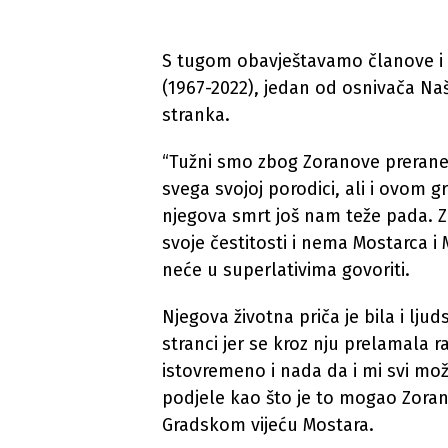
S tugom obavještavamo članove i 
(1967-2022), jedan od osnivača Na
stranka.
“Tužni smo zbog Zoranove prerane 
svega svojoj porodici, ali i ovom g
njegova smrt još nam teže pada. Z
svoje čestitosti i nema Mostarca i
neće u superlativima govoriti.
Njegova životna priča je bila i ljuds
stranci jer se kroz nju prelamala r
istovremeno i nada da i mi svi m
podjele kao što je to mogao Zoran“
Gradskom vijeću Mostara.