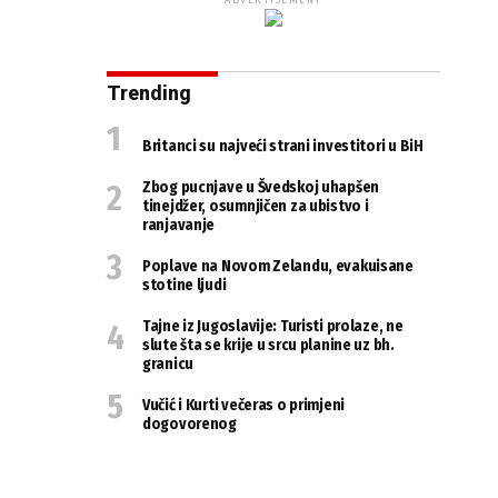
ADVERTISEMENT
Trending
Britanci su najveći strani investitori u BiH
Zbog pucnjave u Švedskoj uhapšen
tinejdžer, osumnjičen za ubistvo i
ranjavanje
Poplave na Novom Zelandu, evakuisane
stotine ljudi
Tajne iz Jugoslavije: Turisti prolaze, ne
slute šta se krije u srcu planine uz bh.
granicu
Vučić i Kurti večeras o primjeni
dogovorenog