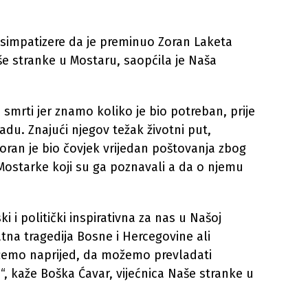
simpatizere da je preminuo Zoran Laketa
še stranke u Mostaru, saopćila je Naša
smrti jer znamo koliko je bio potreban, prije
radu. Znajući njegov težak životni put,
oran je bio čovjek vrijedan poštovanja zbog
 Mostarke koji su ga poznavali a da o njemu
ki i politički inspirativna za nas u Našoj
atna tragedija Bosne i Hercegovine ali
ožemo naprijed, da možemo prevladati
, kaže Boška Ćavar, vijećnica Naše stranke u