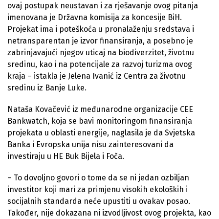
ovaj postupak neustavan i za rješavanje ovog pitanja
imenovana je Državna komisija za koncesije BiH.
Projekat ima i poteškoća u pronalaženju sredstava i
netransparentan je izvor finansiranja, a posebno je
zabrinjavajući njegov uticaj na biodiverzitet, životnu
sredinu, kao i na potencijale za razvoj turizma ovog
kraja – istakla je Jelena Ivanić iz Centra za životnu
sredinu iz Banje Luke.
Nataša Kovačević iz međunarodne organizacije CEE
Bankwatch, koja se bavi monitoringom finansiranja
projekata u oblasti energije, naglasila je da Svjetska
Banka i Evropska unija nisu zainteresovani da
investiraju u HE Buk Bijela i Foča.
– To dovoljno govori o tome da se ni jedan ozbiljan
investitor koji mari za primjenu visokih ekoloških i
socijalnih standarda neće upustiti u ovakav posao.
Također, nije dokazana ni izvodljivost ovog projekta, kao