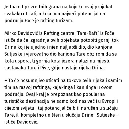
Jedna od privrednih grana na koju će ovaj projekat
svakako uticati, a koja ima najveći potencijal na
području Foče je rafting turizam.
Mirko Davidović iz Rafting centra ”Tara-Raft” iz Foče
ističe da će izgradnja ovih objekata potopiti gornji tok
Drine koji je ujedno i njen najljepši dio, dio kanjona
Sutjeske i vjerovatno dio kanjona Tare obzirom da se
kota uspora, tj gornja kota jezera nalazi na mjestu
sastavaka Tare i Pive, gdje nastaje rijeka Drina.
– To će nesumnjivo uticati na tokove ovih rijeka i samim
tim na razvoj raftinga, kajakinga i kanuinga u ovom
području. Ovaj kraj je prepoznat kao popularna
turistička destinacija ne samo kod nas već i u Evropi i
cijelom svijetu i taj potencijal će biti narušen u slučaju
Tare, ili kompletno uništen u slučaju Drine i Sutjeske –
ističe Davidović.