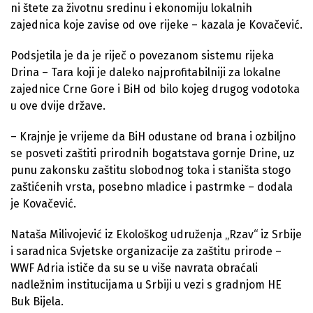
ni štete za životnu sredinu i ekonomiju lokalnih
zajednica koje zavise od ove rijeke – kazala je Kovačević.
Podsjetila je da je riječ o povezanom sistemu rijeka
Drina – Tara koji je daleko najprofitabilniji za lokalne
zajednice Crne Gore i BiH od bilo kojeg drugog vodotoka
u ove dvije države.
– Krajnje je vrijeme da BiH odustane od brana i ozbiljno
se posveti zaštiti prirodnih bogatstava gornje Drine, uz
punu zakonsku zaštitu slobodnog toka i staništa stogo
zaštićenih vrsta, posebno mladice i pastrmke – dodala
je Kovačević.
Nataša Milivojević iz Ekološkog udruženja „Rzav“ iz Srbije
i saradnica Svjetske organizacije za zaštitu prirode –
WWF Adria ističe da su se u više navrata obraćali
nadležnim institucijama u Srbiji u vezi s gradnjom HE
Buk Bijela.