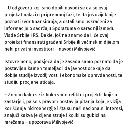
– U odgovoru koji smo dobili navodi se da se ovaj
projekat nalazi u pripremnoj fazi, te da još uvijek nije
poznat izvor finansiranja, a ostali smo uskraćeni za
informacije o sadržaju Sporazuma o saradnji između
Vlade Srbije i RS. Dakle, još ne znamo da li će ovaj
projekat finansirati građani Srbije ili većinskim dijelom
neki privatni investitori – navodi Milivojević.
Istovremeno, podsjeća da je zasada samo poznato da je
postavljen kamen temeljac i da javnost očekuje da
dobije studije izvodljivosti i ekonomske opravdanosti, te
studiju procjene uticaja.
– Znamo kako se iz fioka vade reliktni projekti, koji su
zastarjeli, pa se s pravom postavlja pitanja koja je vizija
korišćenja hidroenergije i šta su naši nacionalni interesi,
znajući kakva je cijena struje i koliki su gubici na
mrežama – upozorava Milivojević.