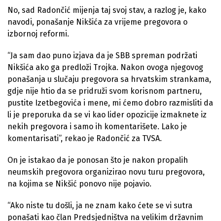
No, sad Radončić mijenja taj svoj stav, a razlog je, kako
navodi, ponašanje Nikšića za vrijeme pregovora o
izbornoj reformi.
“Ja sam dao puno izjava da je SBB spreman podržati
Nikšića ako ga predloži Trojka. Nakon ovoga njegovog
ponašanja u slučaju pregovora sa hrvatskim strankama,
gdje nije htio da se pridruži svom korisnom partneru,
pustite Izetbegovića i mene, mi ćemo dobro razmisliti da
li je preporuka da se vi kao lider opozicije izmaknete iz
nekih pregovora i samo ih komentarišete. Lako je
komentarisati”, rekao je Radončić za TVSA.
On je istakao da je ponosan što je nakon propalih
neumskih pregovora organizirao novu turu pregovora,
na kojima se Nikšić ponovo nije pojavio.
“Ako niste tu došli, ja ne znam kako ćete se vi sutra
ponašati kao član Predsjedništva na velikim državnim