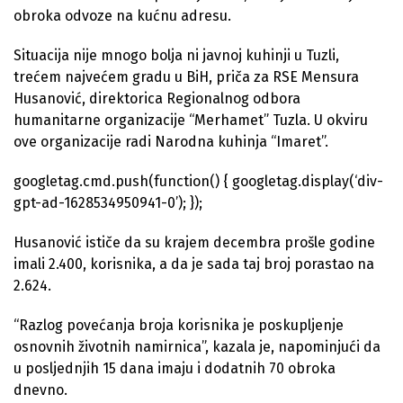
obroka odvoze na kućnu adresu.
Situacija nije mnogo bolja ni javnoj kuhinji u Tuzli,
trećem najvećem gradu u BiH, priča za RSE Mensura
Husanović, direktorica Regionalnog odbora
humanitarne organizacije “Merhamet” Tuzla. U okviru
ove organizacije radi Narodna kuhinja “Imaret”.
googletag.cmd.push(function() { googletag.display(‘div-
gpt-ad-1628534950941-0’); });
Husanović ističe da su krajem decembra prošle godine
imali 2.400, korisnika, a da je sada taj broj porastao na
2.624.
“Razlog povećanja broja korisnika je poskupljenje
osnovnih životnih namirnica”, kazala je, napominjući da
u posljednjih 15 dana imaju i dodatnih 70 obroka
dnevno.