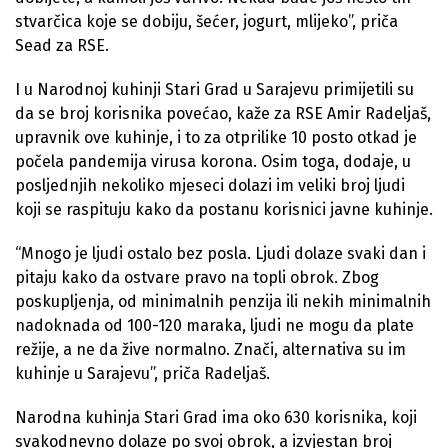
stvarčica koje se dobiju, šećer, jogurt, mlijeko”, priča
Sead za RSE.
I u Narodnoj kuhinji Stari Grad u Sarajevu primijetili su
da se broj korisnika povećao, kaže za RSE Amir Radeljaš,
upravnik ove kuhinje, i to za otprilike 10 posto otkad je
počela pandemija virusa korona. Osim toga, dodaje, u
posljednjih nekoliko mjeseci dolazi im veliki broj ljudi
koji se raspituju kako da postanu korisnici javne kuhinje.
“Mnogo je ljudi ostalo bez posla. Ljudi dolaze svaki dan i
pitaju kako da ostvare pravo na topli obrok. Zbog
poskupljenja, od minimalnih penzija ili nekih minimalnih
nadoknada od 100-120 maraka, ljudi ne mogu da plate
režije, a ne da žive normalno. Znači, alternativa su im
kuhinje u Sarajevu”, priča Radeljaš.
Narodna kuhinja Stari Grad ima oko 630 korisnika, koji
svakodnevno dolaze po svoj obrok, a izvjestan broj