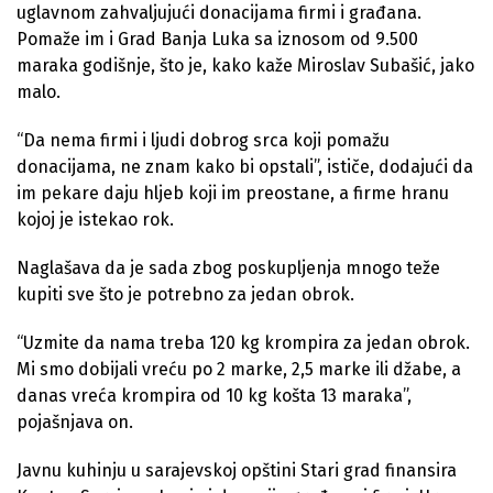
uglavnom zahvaljujući donacijama firmi i građana.
Pomaže im i Grad Banja Luka sa iznosom od 9.500
maraka godišnje, što je, kako kaže Miroslav Subašić, jako
malo.
“Da nema firmi i ljudi dobrog srca koji pomažu
donacijama, ne znam kako bi opstali”, ističe, dodajući da
im pekare daju hljeb koji im preostane, a firme hranu
kojoj je istekao rok.
Naglašava da je sada zbog poskupljenja mnogo teže
kupiti sve što je potrebno za jedan obrok.
“Uzmite da nama treba 120 kg krompira za jedan obrok.
Mi smo dobijali vreću po 2 marke, 2,5 marke ili džabe, a
danas vreća krompira od 10 kg košta 13 maraka”,
pojašnjava on.
Javnu kuhinju u sarajevskoj opštini Stari grad finansira