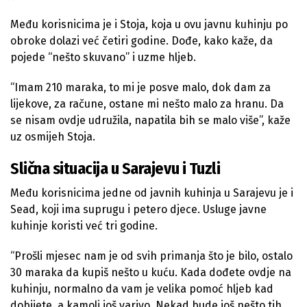
Među korisnicima je i Stoja, koja u ovu javnu kuhinju po
obroke dolazi već četiri godine. Dođe, kako kaže, da
pojede “nešto skuvano” i uzme hljeb.
“Imam 210 maraka, to mi je posve malo, dok dam za
lijekove, za račune, ostane mi nešto malo za hranu. Da
se nisam ovdje udružila, napatila bih se malo više”, kaže
uz osmijeh Stoja.
Slična situacija u Sarajevu i Tuzli
Među korisnicima jedne od javnih kuhinja u Sarajevu je i
Sead, koji ima suprugu i petero djece. Usluge javne
kuhinje koristi već tri godine.
“Prošli mjesec nam je od svih primanja što je bilo, ostalo
30 maraka da kupiš nešto u kuću. Kada dođete ovdje na
kuhinju, normalno da vam je velika pomoć hljeb kad
dobijete, a kamoli još varivo. Nekad bude još nešto tih