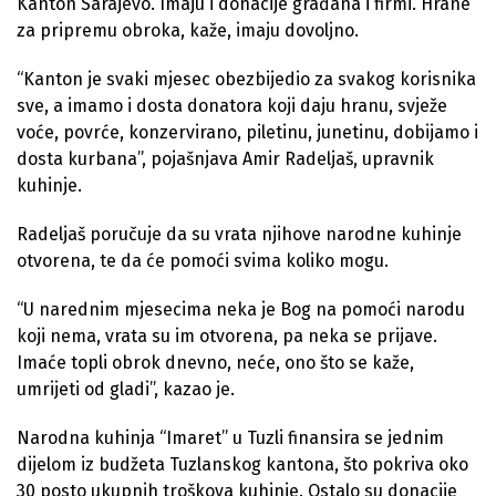
Kanton Sarajevo. Imaju i donacije građana i firmi. Hrane
za pripremu obroka, kaže, imaju dovoljno.
“Kanton je svaki mjesec obezbijedio za svakog korisnika
sve, a imamo i dosta donatora koji daju hranu, svježe
voće, povrće, konzervirano, piletinu, junetinu, dobijamo i
dosta kurbana”, pojašnjava Amir Radeljaš, upravnik
kuhinje.
Radeljaš poručuje da su vrata njihove narodne kuhinje
otvorena, te da će pomoći svima koliko mogu.
“U narednim mjesecima neka je Bog na pomoći narodu
koji nema, vrata su im otvorena, pa neka se prijave.
Imaće topli obrok dnevno, neće, ono što se kaže,
umrijeti od gladi”, kazao je.
Narodna kuhinja “Imaret” u Tuzli finansira se jednim
dijelom iz budžeta Tuzlanskog kantona, što pokriva oko
30 posto ukupnih troškova kuhinje. Ostalo su donacije