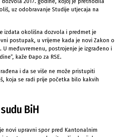
a dozvola 2017. godine, kojoj je prethodila
liš, uz odobravanje Studije utjecaja na
e izdata okolišna dozvola i predmet je
vni postupak, u vrijeme kada je novi Zakon o
u. U međuvremenu, postrojenje je izgrađeno i
dine”, kaže Đapo za RSE.
građena i da se više ne može pristupiti
, koja se radi prije početka bilo kakvih
 sudu BiH
je novi upravni spor pred Kantonalnim