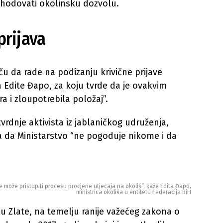
ishodovati okolinsku dozvolu.
prijava
ču da rade na podizanju krivične prijave
a Edite Đapo, za koju tvrde da je ovakvim
ra i zloupotrebila položaj”.
rdnje aktivista iz jablaničkog udruženja,
la da Ministarstvo “ne pogoduje nikome i da
e može pristupiti procesu procjene utjecaja na okoliš”, kaže Edita Đapo,
ministrica okoliša u entitetu Federacija BiH
anu Zlate, na temelju ranije važećeg zakona o