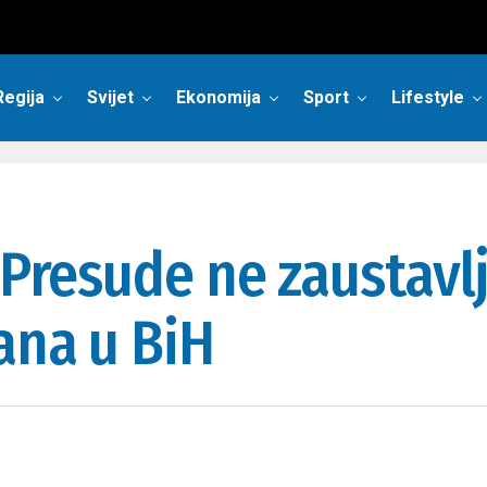
Regija
Svijet
Ekonomija
Sport
Lifestyle
 Presude ne zaustavl
ana u BiH