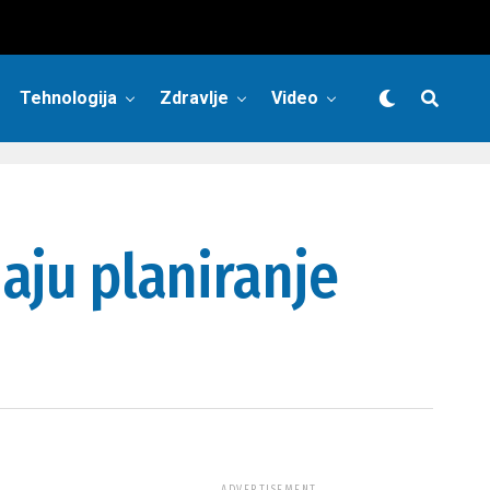
Tehnologija
Zdravlje
Video
jaju planiranje