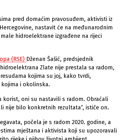
esima pred domaćim pravosuđem, aktivisti iz
i Hercegovine, nastavit će na međunarodnim
male hidroelektrane izgrađene na rijeci
opa (RSE)
Dženan Šašić, predsjednik
 hidroelektrana Zlate nije prestala sa radom,
esudama kojima su joj, kako tvrdi,
kojima i okolinska.
korist, oni su nastavili s radom. Obraćali
 nije bilo konkretnih rezultata”, ističe on.
egavata, počela je s radom 2020. godine, a
stima mještana i aktivista koji su upozoravali
ito rijeke i njihov životni ambijent.