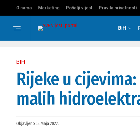
O nama
Marketing
Pošalji vijest
Pravila privatnosti
BiH
BIH
Rijeke u cijevima:
malih hidroelektr
Objavljeno
5. Maja 2022.