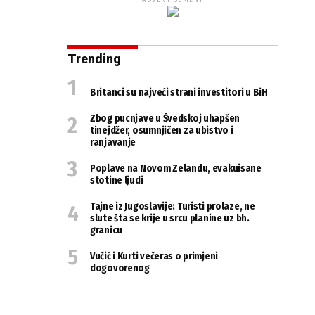
ADVERTISEMENT
Trending
Britanci su najveći strani investitori u BiH
Zbog pucnjave u Švedskoj uhapšen
tinejdžer, osumnjičen za ubistvo i
ranjavanje
Poplave na Novom Zelandu, evakuisane
stotine ljudi
Tajne iz Jugoslavije: Turisti prolaze, ne
slute šta se krije u srcu planine uz bh.
granicu
Vučić i Kurti večeras o primjeni
dogovorenog