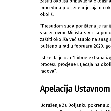
zaštiti okoliša pribavljena okolišn
procedura procjene utjecaja na oko
okoliš.
“Presudom suda poništena je ranij
vraćen ovom Ministarstvu na pono
zaštiti okoliša već stupio na snag
pušteno u rad u februaru 2020. go
Ističe da je ova “hidroelektrana iz
procesu procjene utjecaja na okoliš
radova”.
Apelacija Ustavnom
Udruženje Za Doljanku pokrenulo 