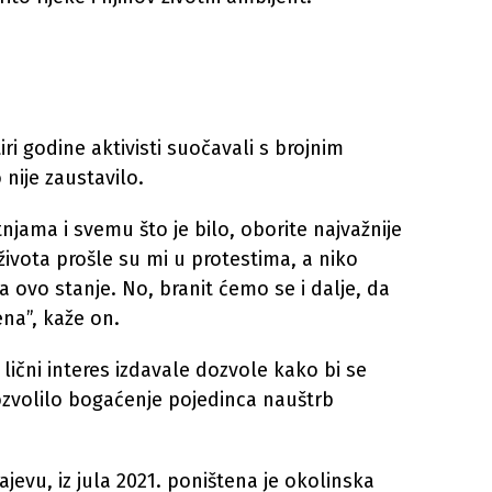
iri godine aktivisti suočavali s brojnim
o nije zaustavilo.
njama i svemu što je bilo, oborite najvažnije
 života prošle su mi u protestima, a niko
a ovo stanje. No, branit ćemo se i dalje, da
na”, kaže on.
oj lični interes izdavale dozvole kako bi se
dozvolilo bogaćenje pojedinca nauštrb
vu, iz jula 2021. poništena je okolinska