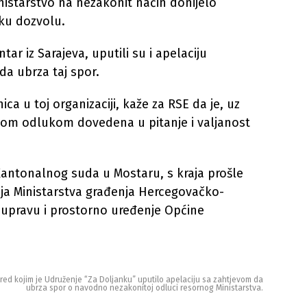
nistarstvo na nezakonit način donijelo
sku dozvolu.
ar iz Sarajeva, uputili su i apelaciju
a ubrza taj spor.
ica u toj organizaciji, kaže za RSE da je, uz
om odlukom dovedena u pitanje i valjanost
 Kantonalnog suda u Mostaru, s kraja prošle
ja Ministarstva građenja Hercegovačko-
 upravu i prostorno uređenje Općine
pred kojim je Udruženje “Za Doljanku” uputilo apelaciju sa zahtjevom da
ubrza spor o navodno nezakonitoj odluci resornog Ministarstva.