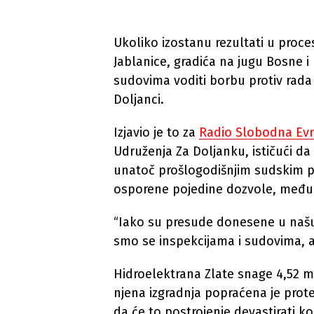
Ukoliko izostanu rezultati u proc
Jablanice, gradića na jugu Bosne 
sudovima voditi borbu protiv rada 
Doljanci.
Izjavio je to za
Radio Slobodna Evr
Udruženja Za Doljanku, ističući da
unatoč prošlogodišnjim sudskim pr
osporene pojedine dozvole, među 
“Iako su presude donesene u našu 
smo se inspekcijama i sudovima, ali
Hidroelektrana Zlate snage 4,52 m
njena izgradnja popraćena je prote
da će to postrojenje devastirati kor