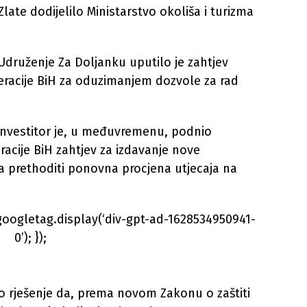
late dodijelilo Ministarstvo okoliša i turizma
Udruženje Za Doljanku uputilo je zahtjev
deracije BiH za oduzimanjem dozvole za rad
a investitor je, u međuvremenu, podnio
racije BiH zahtjev za izdavanje nove
a prethoditi ponovna procjena utjecaja na
googletag.display(‘div-gpt-ad-1628534950941-
0’); });
lo rješenje da, prema novom Zakonu o zaštiti