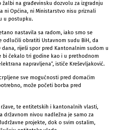
 žalbi na građevinsku dozvolu za izgradnju
a ni Općina, ni Ministarstvo nisu priznali
u u postupku.
etano nastavila sa radom, iako smo se
e odlučili obratiti Ustavnom sudu BiH, da
30 dana, riješi spor pred Kantonalnim sudom u
e bi čekalo tri godine kao i u prethodnom
lektrana napravljena”, ističe Kreševljaković.
scrpljene sve mogućnosti pred domaćim
potrebno, može početi borba pred
žave, te entitetskih i kantonalnih vlasti,
t na državnom nivou nadležna je samo za
udržavne projekte, dok o svim ostalim,