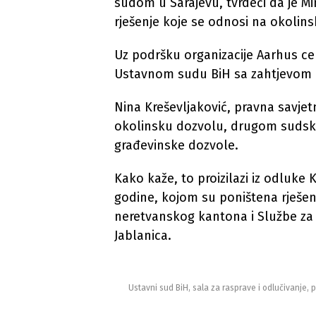
sudom u Sarajevu, tvrdeći da je Mi
rješenje koje se odnosi na okolin
Uz podršku organizacije Aarhus cent
Ustavnom sudu BiH sa zahtjevom d
Nina Kreševljaković, pravna savjetn
okolinsku dozvolu, drugom sudsk
građevinske dozvole.
Kako kaže, to proizilazi iz odluke
godine, kojom su poništena rješen
neretvanskog kantona i Službe za
Jablanica.
Ustavni sud BiH, sala za rasprave i odlučivanje, 