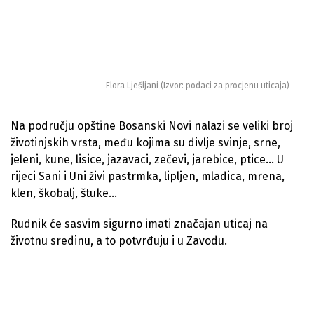
Flora Lješljani (Izvor: podaci za procjenu uticaja)
Na području opštine Bosanski Novi nalazi se veliki broj
životinjskih vrsta, među kojima su divlje svinje, srne,
jeleni, kune, lisice, jazavaci, zečevi, jarebice, ptice… U
rijeci Sani i Uni živi pastrmka, lipljen, mladica, mrena,
klen, škobalj, štuke…
Rudnik će sasvim sigurno imati značajan uticaj na
životnu sredinu, a to potvrđuju i u Zavodu.