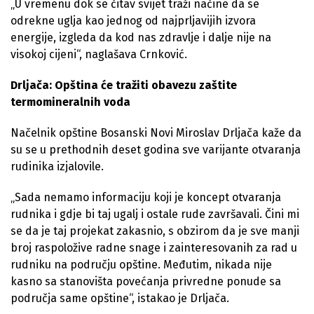
„U vremenu dok se čitav svijet traži načine da se
odrekne uglja kao jednog od najprljavijih izvora
energije, izgleda da kod nas zdravlje i dalje nije na
visokoj cijeni“, naglašava Crnković.
Drljača: Opština će tražiti obavezu zaštite
termomineralnih voda
Načelnik opštine Bosanski Novi Miroslav Drljača kaže da
su se u prethodnih deset godina sve varijante otvaranja
rudinika izjalovile.
„Sada nemamo informaciju koji je koncept otvaranja
rudnika i gdje bi taj ugalj i ostale rude završavali. Čini mi
se da je taj projekat zakasnio, s obzirom da je sve manji
broj raspoložive radne snage i zainteresovanih za rad u
rudniku na području opštine. Međutim, nikada nije
kasno sa stanovišta povećanja privredne ponude sa
područja same opštine“, istakao je Drljača.