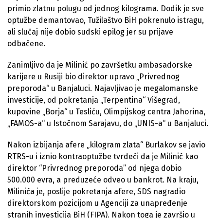
primio zlatnu polugu od jednog kilograma. Dodik je sve
optužbe demantovao, Tužilaštvo BiH pokrenulo istragu,
ali slučaj nije dobio sudski epilog jer su prijave
odbačene.
Zanimljivo da je Milinić po završetku ambasadorske
karijere u Rusiji bio direktor upravo „Privrednog
preporoda“ u Banjaluci. Najavljivao je megalomanske
investicije, od pokretanja „Terpentina“ Višegrad,
kupovine „Borja“ u Tesliću, Olimpijskog centra Jahorina,
„FAMOS-a“ u Istočnom Sarajavu, do „UNIS-a“ u Banjaluci.
Nakon izbijanja afere „kilogram zlata“ Burlakov se javio
RTRS-u i iznio kontraoptužbe tvrdeći da je Milinić kao
direktor “Privrednog preporoda” od njega dobio
500.000 evra, a preduzeće odveo u bankrot. Na kraju,
Milinića je, poslije pokretanja afere, SDS nagradio
direktorskom pozicijom u Agenciji za unapređenje
stranih investicija BiH (FIPA). Nakon toga je završio u