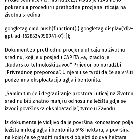
pokrenula proceduru prethodne procjene uticaja na
životnu sredinu.
googletag.cmd.push(function() { googletag.display(‘div-
gpt-ad-1628534950941-0’); });
Dokument za prethodnu procjenu uticaja na životnu
sredinu, koji je u posjedu CAPITAL-a, izradio je
„Rudarsko-tehnološki zavod“ Prijedor po narudžbi
„Privrednog preporoda“. U njemu se tvrdi da će se vršiti
podzemna eksploatacija uglja i bentonita.
„Samim tim će i degradiranje prostora i uticaj na životnu
sredinu biti znatno manji u odnosu na ležišta gdje se
izvodi površinska eksploatacija“, tvrde u Zavodu.
Iz dokumenta je vidljivo da je površina koncesinog polja
ležišta mrkog uglja i bentonita 698 hektara, a površina
na kojoj će se graditi rudarski objekti do dva hektara