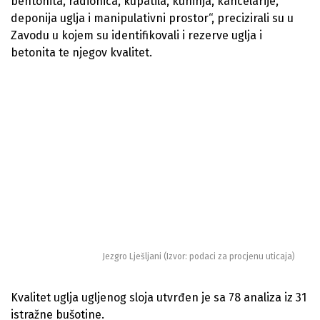
bentonita, radionica, kupatila, kuhinja, kancelarije,
deponija uglja i manipulativni prostor“, precizirali su u
Zavodu u kojem su identifikovali i rezerve uglja i
betonita te njegov kvalitet.
Jezgro Lješljani (Izvor: podaci za procjenu uticaja)
Kvalitet uglja ugljenog sloja utvrđen je sa 78 analiza iz 31
istražne bušotine.