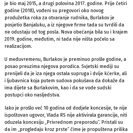
je bio maj 2015, a drugi polovina 2017. godine. Prije četiri
godine (2018), vođeni su pregovori oko novog
produžetka roka za otvaranje rudnika, Burlakov je
posjetio Banjaluku, a iz njegove firme tada su tvrdili da
ne odustaju od tog posla. Nova obećanja bila su i krajem
2019. godine, međutim, ni tada nije ništa počelo sa
realizacijom.
U međuvremenu, Burlakov je preminuo prošle godine, a
posao preuzima njegova porodica. Svjetski mediji su
prenijeli da je iza njega ostala supruga i dvije kćerke, ali
i ljubavnica koja putem sudova pokušava da dokaže da
ima dijete sa Burlakovim, kao i da se vode sudski
postupci oko nasljedstva.
Iako je prošlo već 10 godina od dodjele koncesije, te nije
ispoštovan ugovor, Vlada RS nije aktivirala garancije, niti
oduzela koncesiju „Privrednom preporodu“. Pristali su
da im „progledaju kroz prste“ čime je propuštena prilika