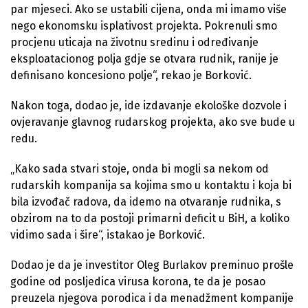
par mjeseci. Ako se ustabili cijena, onda mi imamo više
nego ekonomsku isplativost projekta. Pokrenuli smo
procjenu uticaja na životnu sredinu i određivanje
eksploatacionog polja gdje se otvara rudnik, ranije je
definisano koncesiono polje“, rekao je Borković.
Nakon toga, dodao je, ide izdavanje ekološke dozvole i
ovjeravanje glavnog rudarskog projekta, ako sve bude u
redu.
„Kako sada stvari stoje, onda bi mogli sa nekom od
rudarskih kompanija sa kojima smo u kontaktu i koja bi
bila izvođač radova, da idemo na otvaranje rudnika, s
obzirom na to da postoji primarni deficit u BiH, a koliko
vidimo sada i šire“, istakao je Borković.
Dodao je da je investitor Oleg Burlakov preminuo prošle
godine od posljedica virusa korona, te da je posao
preuzela njegova porodica i da menadžment kompanije