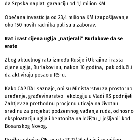
da Srpska naplati garanciju od 1,1 milion KM.
Obećana investicija od 23,4 miliona KM i zapošljavanje
oko 150 novih radnika pali su u zaborav.
Rat i rast cijena uglja „natjerali“ Burlakove da se
vrate
Zbog aktuelnog rata između Rusije i Ukrajine i rasta
cijene uglja, Burlakovi su, nakon 10 godina, ipak odlučili
da aktiviraju posao u RS-u.
Kako CAPITAL saznaje, oni su Ministarstvu za prostorno
uređenje, građevinarstvo i ekologiju u Vladi RS podnijeli
Zahtjev za prethodnu procjenu uticaja na životnu
sredinu za projekat podzemnog vađenja ruda, odnosno
eksploataciju uglja i bentonita na ležištu „Lješljani“ kod
Bosanskog Novog.
Prošle sedmice (15. marta 2022) Vlada je i zvanično