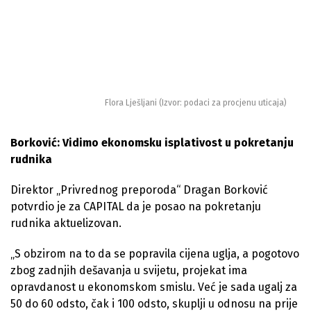
Flora Lješljani (Izvor: podaci za procjenu uticaja)
Borković: Vidimo ekonomsku isplativost u pokretanju
rudnika
Direktor „Privrednog preporoda“ Dragan Borković
potvrdio je za CAPITAL da je posao na pokretanju
rudnika aktuelizovan.
„S obzirom na to da se popravila cijena uglja, a pogotovo
zbog zadnjih dešavanja u svijetu, projekat ima
opravdanost u ekonomskom smislu. Već je sada ugalj za
50 do 60 odsto, čak i 100 odsto, skuplji u odnosu na prije