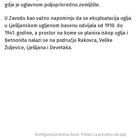
gdje je uglavnom poljoprivredno zemljište.
U Zavodu kao važno napominju da se eksploatacija uglja
u Lješljanskom ugljenom basenu odvijala od 1910. do
1941. godine, a prostor na kome se planira iskop uglja i
betnonita nalazi se na području Rakovca, Velike
Žuljevice, Lješljana i Devetaka.
Konfiguracija terena (Izvor: Podaci za procjenu uticaja)