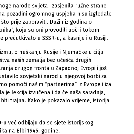
mnoge narode svijeta i zasjenila ružne strane
 na pozadini ogromnog uspjeha nisu izgledale
 što prije zaboraviti. Duži niz godina o
eznika”, koju su oni provodili uoči i tokom
 prećutkivalo u SSSR-u, a kasnije i u Rusiji.
izmu, o huškanju Rusije i NJemačke u cilju
štva naših zemalja bez učešća drugih
ranja drugog fronta u Zapadnoj Evropi i još
stavilo sovjetski narod u njegovoj borbi za
 smo pomoći našim “partnerima” iz Evrope i iza
 je lekcija izvučena i da će naša saradnja,
iti trajna. Kako je pokazalo vrijeme, istorija
u već odbijaju da se sjete istorijskog
ika na Elbi 1945. godine.