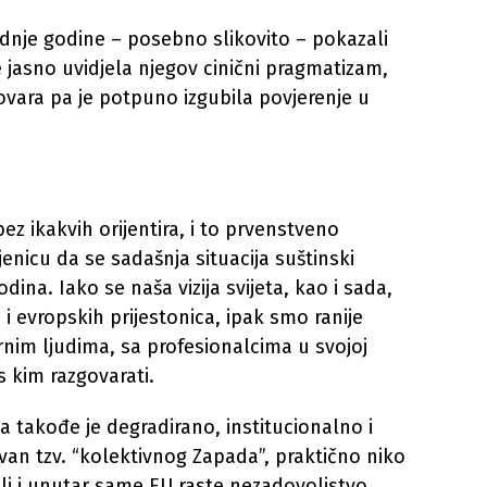
adnje godine – posebno slikovito – pokazali
je jasno uvidjela njegov cinični pragmatizam,
ara pa je potpuno izgubila povjerenje u
z ikakvih orijentira, i to prvenstveno
enicu da se sadašnja situacija suštinski
odina. Iako se naša vizija svijeta, kao i sada,
i evropskih prijestonica, ipak smo ranije
rnim ljudima, sa profesionalcima u svojoj
 kim razgovarati.
a takođe je degradirano, institucionalno i
van tzv. “kolektivnog Zapada”, praktično niko
ali i unutar same EU raste nezadovoljstvo