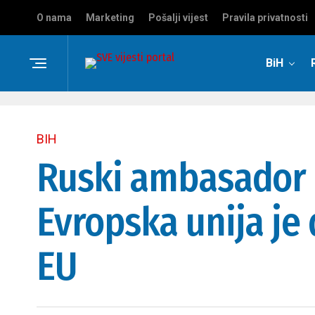
O nama
Marketing
Pošalji vijest
Pravila privatnosti
BiH
BIH
Ruski ambasador 
Evropska unija je
EU