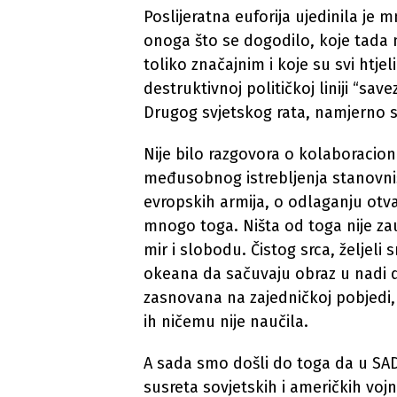
Poslijeratna euforija ujedinila je 
onoga što se dogodilo, koje tada
toliko značajnim i koje su svi htjeli
destruktivnoj političkoj liniji “sav
Drugog svjetskog rata, namjerno se
Nije bilo razgovora o kolaboracion
međusobnog istrebljenja stanovni
evropskih armija, o odlaganju otva
mnogo toga. Ništa od toga nije zau
mir i slobodu. Čistog srca, željeli
okeana da sačuvaju obraz u nadi da
zasnovana na zajedničkoj pobjedi, b
ih ničemu nije naučila.
A sada smo došli do toga da u SAD-
susreta sovjetskih i američkih vojn