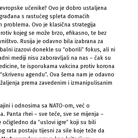
ve evropske učenike? Ovo je dobro ustaljena
 građana s rastućeg spleta domaćih
h problema. Ovo je klasična strategija
protiv kojeg se može brzo, efikasno, te bez
ištvo. Rusija je odavno bila izabrana za
alni izazovi donekle su “oborili” fokus, ali ni
ni mediji nisu zaboravljali na nas – čak su
dicine, te isporukama vakcina protiv korona
” i “skrivenu agendu”. Ova šema nam je odavno
m žaljenja prema zavedenim i izmanipulisanim
ajini i odnosima sa NATO-om, već o
. Panta rhei – sve teče, sve se mijenja –
e očigledno da “uslovi igre” koji su bili
rata postaju tijesni za sile koje teže da