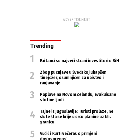
ADVERTISEMENT
Trending
Britanci su najveći strani investitori u BiH
Zbog pucnjave u Švedskoj uhapšen
tinejdžer, osumnjičen za ubistvo i
ranjavanje
Poplave na Novom Zelandu, evakuisane
stotine ljudi
Tajne iz Jugoslavije: Turisti prolaze, ne
slute šta se krije u srcu planine uz bh.
granicu
Vučić i Kurti večeras o primjeni
dogovorenog