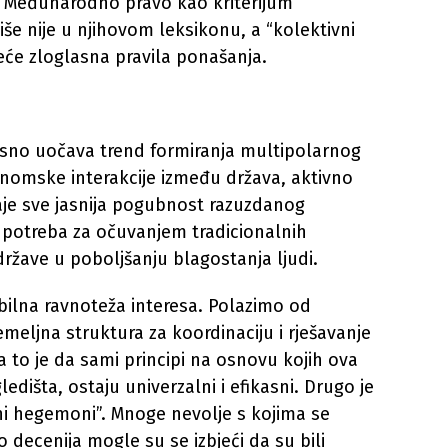
 Međunarodno pravo kao kriterijum
še nije u njihovom leksikonu, a “kolektivni
će zloglasna pravila ponašanja.
jasno uočava trend formiranja multipolarnog
ekonomske interakcije između država, aktivno
taje sve jasnija pogubnost razuzdanog
 – potreba za očuvanjem tradicionalnih
ržave u poboljšanju blagostanja ljudi.
bilna ravnoteža interesa. Polazimo od
emeljna struktura za koordinaciju i rješavanje
 to je da sami principi na osnovu kojih ova
ledišta, ostaju univerzalni i efikasni. Drugo je
dni hegemoni”. Mnoge nevolje s kojima se
o decenija mogle su se izbjeći da su bili