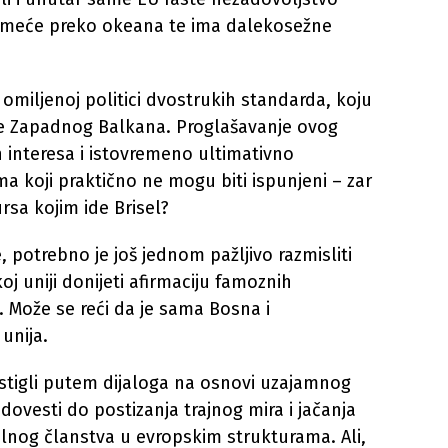
 nameće preko okeana te ima dalekosežne
 omiljenoj politici dvostrukih standarda, koju
je Zapadnog Balkana. Proglašavanje ovog
interesa i istovremeno ultimativno
a koji praktično ne mogu biti ispunjeni – zar
rsa kojim ide Brisel?
 potrebno je još jednom pažljivo razmisliti
oj uniji donijeti afirmaciju famoznih
 Može se reći da je sama Bosna i
unija.
stigli putem dijaloga na osnovi uzajamnog
ovesti do postizanja trajnog mira i jačanja
alnog članstva u evropskim strukturama. Ali,