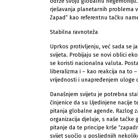
održe svoju globalnu hegemoniju.
rješavanja planetarnih problema vi
Zapad” kao referentnu tačku name
Stabilna ravnoteža
Uprkos protivljenju, već sada se 
svijeta. Probijaju se novi oblici 
se koristi nacionalna valuta. Pos
liberalizma i – kao reakcija na to
vrijednosti i unapređenjem uloge d
Današnjem svijetu je potrebna sta
činjenice da su Ujedinjene nacije t
pitanja globalne agende. Razlog za
organizacija djeluje, s naše tačke g
pitanje da te principe krše “zapa
svijet suočio u posljednjih nekolik