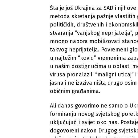
Šta je još Ukrajina za SAD i njiho
metoda skretanja pažnje vlastitih
političkih, društvenih i ekonomski
stvaranja “vanjskog neprijatelja”, 
mnogo napora mobilizovati stanovn
takvog neprijatelja. Povremeni glob
u najtežim “kovid” vremenima zapad
u našim dostignućima u oblasti me
virusa pronalazili “maligni uticaj
jasna i ne izaziva ništa drugo osi
običnim građanima.
Ali danas govorimo ne samo o Ukr
formiranju novog svjetskog poretka
uključujući i svijet oko nas. Postaj
dogovoreni nakon Drugog svjetskog 