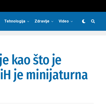
Tehnologija
Zdravlje
Video
e kao što je
iH je minijaturna