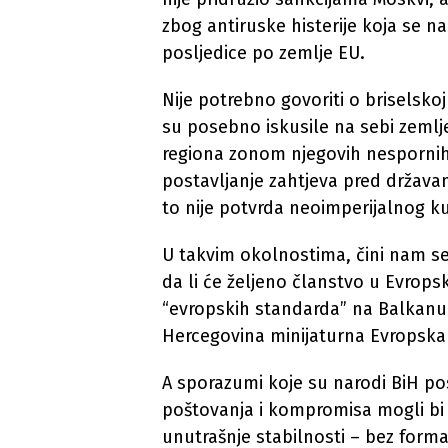
zbog antiruske histerije koja se
posljedice po zemlje EU.
Nije potrebno govoriti o briselskoj
su posebno iskusile na sebi zeml
regiona zonom njegovih nespornih 
postavljanje zahtjeva pred državam
to nije potvrda neoimperijalnog ku
U takvim okolnostima, čini nam se,
da li će željeno članstvo u Evropsk
“evropskih standarda” na Balkanu.
Hercegovina minijaturna Evropska 
A sporazumi koje su narodi BiH po
poštovanja i kompromisa mogli bi d
unutrašnje stabilnosti – bez form