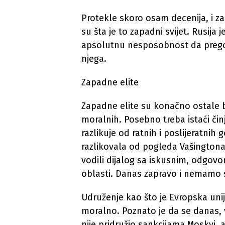
Protekle skoro osam decenija, i z
su šta je to zapadni svijet. Rusija 
apsolutnu nesposobnost da pregov
njega.
Zapadne elite
Zapadne elite su konačno ostale be
moralnih. Posebno treba istaći činj
razlikuje od ratnih i poslijeratnih g
razlikovala od pogleda Vašingtona 
vodili dijalog sa iskusnim, odgovo
oblasti. Danas zapravo i nemamo s
Udruženje kao što je Evropska unij
moralno. Poznato je da se danas, 
nije pridružio sankcijama Moskvi, 