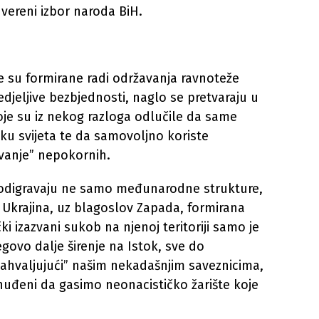
vereni izbor naroda BiH.
e su formirane radi održavanja ravnoteže
edjeljive bezbjednosti, naglo se pretvaraju u
je su iz nekog razloga odlučile da same
ku svijeta te da samovoljno koriste
vanje” nepokornih.
odigravaju ne samo međunarodne strukture,
je Ukrajina, uz blagoslov Zapada, formirana
čki izazvani sukob na njenoj teritoriji samo je
egovo dalje širenje na Istok, sve do
ahvaljujući” našim nekadašnjim saveznicima,
uđeni da gasimo neonacističko žarište koje