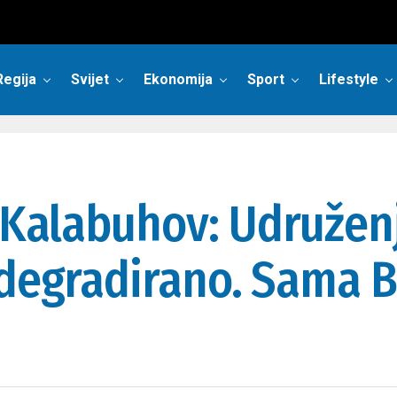
Regija
Svijet
Ekonomija
Sport
Lifestyle
Kalabuhov: Udruženj
 degradirano. Sama B