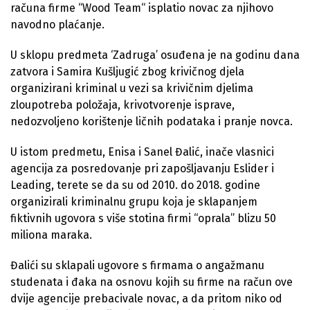
računa firme “Wood Team“ isplatio novac za njihovo
navodno plaćanje.
U sklopu predmeta ‘Zadruga’ osuđena je na godinu dana
zatvora i Samira Kušljugić zbog krivičnog djela
organizirani kriminal u vezi sa krivičnim djelima
zloupotreba položaja, krivotvorenje isprave,
nedozvoljeno korištenje ličnih podataka i pranje novca.
U istom predmetu, Enisa i Sanel Đalić, inače vlasnici
agencija za posredovanje pri zapošljavanju Eslider i
Leading, terete se da su od 2010. do 2018. godine
organizirali kriminalnu grupu koja je sklapanjem
fiktivnih ugovora s više stotina firmi “oprala” blizu 50
miliona maraka.
Đalići su sklapali ugovore s firmama o angažmanu
studenata i đaka na osnovu kojih su firme na račun ove
dvije agencije prebacivale novac, a da pritom niko od