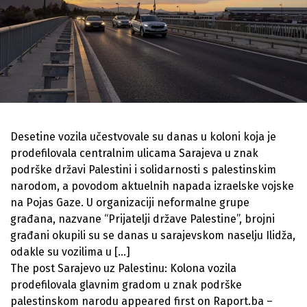
Desetine vozila učestvovale su danas u koloni koja je
prodefilovala centralnim ulicama Sarajeva u znak
podrške državi Palestini i solidarnosti s palestinskim
narodom, a povodom aktuelnih napada izraelske vojske
na Pojas Gaze. U organizaciji neformalne grupe
građana, nazvane “Prijatelji države Palestine”, brojni
građani okupili su se danas u sarajevskom naselju Ilidža,
odakle su vozilima u […]
The post Sarajevo uz Palestinu: Kolona vozila
prodefilovala glavnim gradom u znak podrške
palestinskom narodu appeared first on Raport.ba –