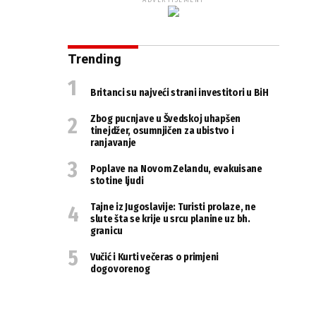
ADVERTISEMENT
Trending
Britanci su najveći strani investitori u BiH
Zbog pucnjave u Švedskoj uhapšen
tinejdžer, osumnjičen za ubistvo i
ranjavanje
Poplave na Novom Zelandu, evakuisane
stotine ljudi
Tajne iz Jugoslavije: Turisti prolaze, ne
slute šta se krije u srcu planine uz bh.
granicu
Vučić i Kurti večeras o primjeni
dogovorenog