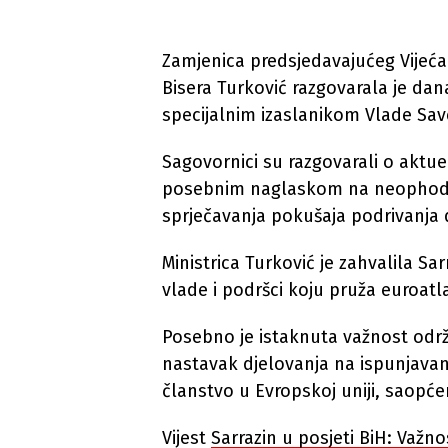
Zamjenica predsjedavajućeg Vijeća 
Bisera Turković razgovarala je da
specijalnim izaslanikom Vlade Sa
Sagovornici su razgovarali o aktuelno
posebnim naglaskom na neophodno
sprječavanja pokušaja podrivanja d
Ministrica Turković je zahvalila S
vlade i podršci koju pruža euroatl
Posebno je istaknuta važnost odr
nastavak djelovanja na ispunjavan
članstvo u Evropskoj uniji, saopćen
Vijest
Sarrazin u posjeti BiH: Važn