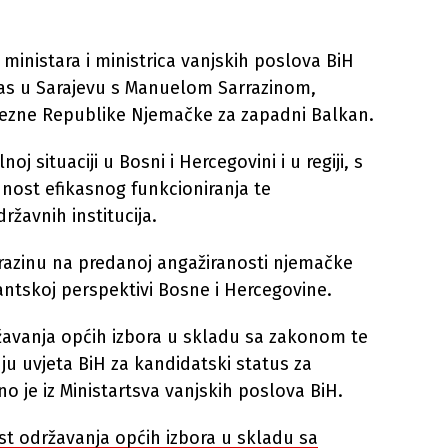
ministara i ministrica vanjskih poslova BiH
nas u Sarajevu s Manuelom Sarrazinom,
vezne Republike Njemačke za zapadni Balkan.
j situaciji u Bosni i Hercegovini i u regiji, s
st efikasnog funkcioniranja te
ržavnih institucija.
arrazinu na predanoj angažiranosti njemačke
antskoj perspektivi Bosne i Hercegovine.
žavanja općih izbora u skladu sa zakonom te
ju uvjeta BiH za kandidatski status za
o je iz Ministartsva vanjskih poslova BiH.
ost održavanja općih izbora u skladu sa