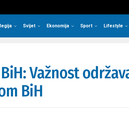
Regija
Svijet
Ekonomija
Sport
Lifestyle
i BiH: Važnost održav
nom BiH