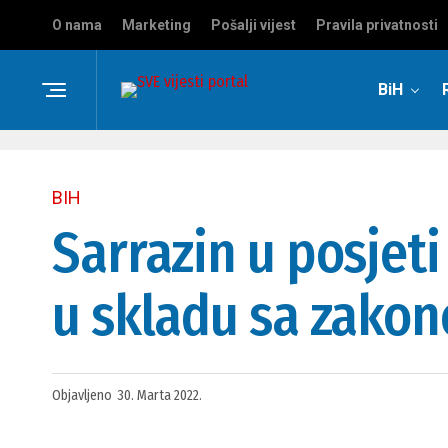
O nama
Marketing
Pošalji vijest
Pravila privatnosti
BiH
BIH
Sarrazin u posjet
u skladu sa zako
Objavljeno
30. Marta 2022.