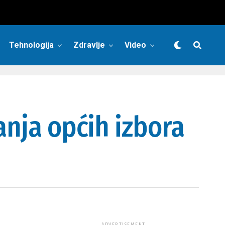
Tehnologija
Zdravlje
Video
anja općih izbora