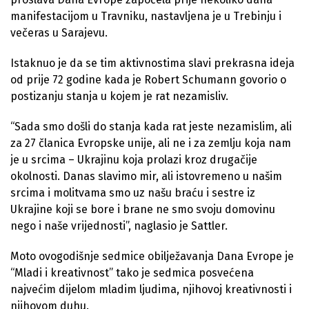
manifestacijom u Travniku, nastavljena je u Trebinju i
večeras u Sarajevu.
Istaknuo je da se tim aktivnostima slavi prekrasna ideja
od prije 72 godine kada je Robert Schumann govorio o
postizanju stanja u kojem je rat nezamisliv.
“Sada smo došli do stanja kada rat jeste nezamislim, ali
za 27 članica Evropske unije, ali ne i za zemlju koja nam
je u srcima – Ukrajinu koja prolazi kroz drugačije
okolnosti. Danas slavimo mir, ali istovremeno u našim
srcima i molitvama smo uz našu braću i sestre iz
Ukrajine koji se bore i brane ne smo svoju domovinu
nego i naše vrijednosti”, naglasio je Sattler.
Moto ovogodišnje sedmice obilježavanja Dana Evrope je
“Mladi i kreativnost” tako je sedmica posvećena
najvećim dijelom mladim ljudima, njihovoj kreativnosti i
njihovom duhu.