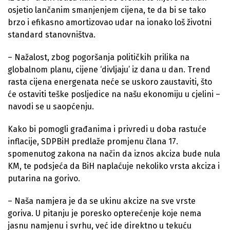
osjetio lančanim smanjenjem cijena, te da bi se tako
brzo i efikasno amortizovao udar na ionako loš životni
standard stanovništva.
– Nažalost, zbog pogoršanja političkih prilika na
globalnom planu, cijene ‘divljaju’ iz dana u dan. Trend
rasta cijena energenata neće se uskoro zaustaviti, što
će ostaviti teške posljedice na našu ekonomiju u cjelini –
navodi se u saopćenju.
Kako bi pomogli građanima i privredi u doba rastuće
inflacije, SDPBiH predlaže promjenu člana 17.
spomenutog zakona na način da iznos akciza bude nula
KM, te podsjeća da BiH naplaćuje nekoliko vrsta akciza i
putarina na gorivo.
– Naša namjera je da se ukinu akcize na sve vrste
goriva. U pitanju je poresko opterećenje koje nema
jasnu namjenu i svrhu, već ide direktno u tekuću