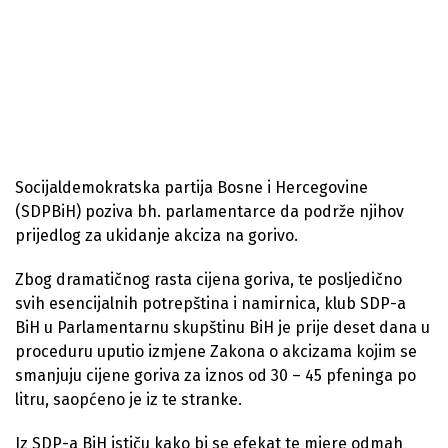
Socijaldemokratska partija Bosne i Hercegovine
(SDPBiH) poziva bh. parlamentarce da podrže njihov
prijedlog za ukidanje akciza na gorivo.
Zbog dramatičnog rasta cijena goriva, te posljedično
svih esencijalnih potrepština i namirnica, klub SDP-a
BiH u Parlamentarnu skupštinu BiH je prije deset dana u
proceduru uputio izmjene Zakona o akcizama kojim se
smanjuju cijene goriva za iznos od 30 – 45 pfeninga po
litru, saopćeno je iz te stranke.
Iz SDP-a BiH ističu kako bi se efekat te mjere odmah