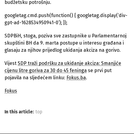
budžetsku potrošnju.
googletag.cmd.push(function() { googletag.display(‘div-
gpt-ad-1628534950941-0’); });
SDPBiH, stoga, poziva sve zastupnike u Parlamentarnoj
skupštini BH da 9. marta postupe u interesu građana i
glasaju za njihov prijedlog ukidanja akciza na gorivo.
Vijest
SDP traži podršku za ukidanje akciza: Smanjiće
cijenu litre goriva za 30 do 45 feninga
se prvi put
pojavila na sljedećem linku:
Fokus.ba
.
Fokus
In this article:
top