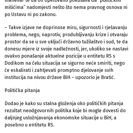
manevar te da on opetovano pokušava da “političkim
mišićima” nadomjesti nešto što nema pravnog osnova ni
po Ustavu ni po zakonu.
– Takve izjave ne doprinose miru, sigurnosti i rješavanju
problema, nego, naprotiv, produbljivanju krize i otvaraju
prostor da se u sve uključi državno tužilaštvo i sud, te da
donesu mjere iz svoje nadležnosti, jer, ukoliko se nastavi
ovakvo ponašanje aktuelne pozicije u entitetu RS s
Dodikom na čelu situacija se sigurno neće smiriti, nego
će eskalirati i zahtjevati promptno djelovanje svih
institucija na nivou države BiH – upozorio je Bratić.
Politička pitanja
Dodao je kako su stalna gloženja oko političkih pitanja
rezultat neodgovornih politika koje bi mogle dovesti do
daljnjeg usložnjavanja ekonomske situacije u BiH, a
posebno u entitetu RS.