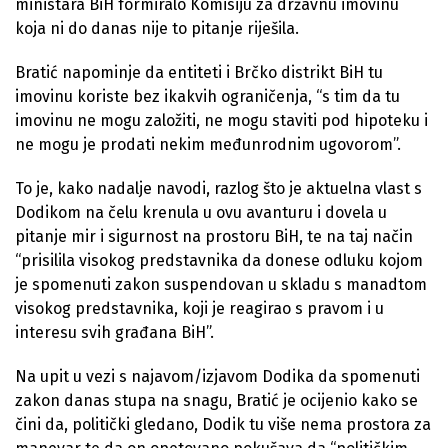
ministara BiH formiralo Komisiju za državnu imovinu
koja ni do danas nije to pitanje riješila.
Bratić napominje da entiteti i Brčko distrikt BiH tu
imovinu koriste bez ikakvih ograničenja, “s tim da tu
imovinu ne mogu založiti, ne mogu staviti pod hipoteku i
ne mogu je prodati nekim međunrodnim ugovorom”.
To je, kako nadalje navodi, razlog što je aktuelna vlast s
Dodikom na čelu krenula u ovu avanturu i dovela u
pitanje mir i sigurnost na prostoru BiH, te na taj način
“prisilila visokog predstavnika da donese odluku kojom
je spomenuti zakon suspendovan u skladu s manadtom
visokog predstavnika, koji je reagirao s pravom i u
interesu svih građana BiH”.
Na upit u vezi s najavom/izjavom Dodika da spomenuti
zakon danas stupa na snagu, Bratić je ocijenio kako se
čini da, politički gledano, Dodik tu više nema prostora za