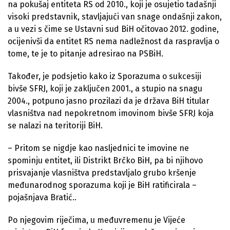
na pokušaj entiteta RS od 2010., koji je osujetio tadašnji
visoki predstavnik, stavljajući van snage ondašnji zakon,
a u vezi s čime se Ustavni sud BiH očitovao 2012. godine,
ocijenivši da entitet RS nema nadležnost da raspravlja o
tome, te je to pitanje adresirao na PSBiH.
Također, je podsjetio kako iz Sporazuma o sukcesiji
bivše SFRJ, koji je zaključen 2001., a stupio na snagu
2004., potpuno jasno prozilazi da je država BiH titular
vlasništva nad nepokretnom imovinom bivše SFRJ koja
se nalazi na teritoriji BiH.
– Pritom se nigdje kao nasljednici te imovine ne
spominju entitet, ili Distrikt Brčko BiH, pa bi njihovo
prisvajanje vlasništva predstavljalo grubo kršenje
međunarodnog sporazuma koji je BiH ratificirala –
pojašnjava Bratić..
Po njegovim riječima, u međuvremenu je Vijeće