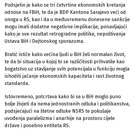
Podsjetio je kako se tri četvrtine ekonomskih kretanja
odnose na FBiH, te da je BDP Kantona Sarajevo veći od
onoga u RS, kao i da u međuvremenu donesene sankcije
mogu imati dodatne negativne implikacije, ponavljajući
kako je sve rezultat retrogradne politike, nepoštivanja
Ustava BiH i Dejtonskog sporazuma.
Bratić ističe kako većina ljudi u BiH želi normalan život,
te da bi situacija u kojoj bi se različitosti prihvatile kao
bogatstvo uz stavljanje svih potencijala u funkciju mogla
ishoditi jačanje ekonomskih kapaciteta i rast životnog
standarda.
Istovremeno, potcrtava kako bi se u BiH moglo puno
bolje živjeti da nema jednostranih odluka i politikanstva,
podsjećajući na štetne odluke NSRS te pokušaje
uvođenja paralelizma i anarhije na prostoru cijele
države i posebno entiteta RS.