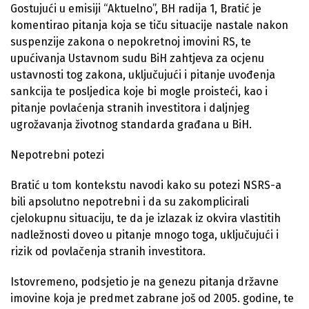
Gostujući u emisiji “Aktuelno”, BH radija 1, Bratić je
komentirao pitanja koja se tiču situacije nastale nakon
suspenzije zakona o nepokretnoj imovini RS, te
upućivanja Ustavnom sudu BiH zahtjeva za ocjenu
ustavnosti tog zakona, uključujući i pitanje uvođenja
sankcija te posljedica koje bi mogle proisteći, kao i
pitanje povlaćenja stranih investitora i daljnjeg
ugrožavanja životnog standarda građana u BiH.
Nepotrebni potezi
Bratić u tom kontekstu navodi kako su potezi NSRS-a
bili apsolutno nepotrebni i da su zakomplicirali
cjelokupnu situaciju, te da je izlazak iz okvira vlastitih
nadležnosti doveo u pitanje mnogo toga, uključujući i
rizik od povlačenja stranih investitora.
Istovremeno, podsjetio je na genezu pitanja državne
imovine koja je predmet zabrane još od 2005. godine, te