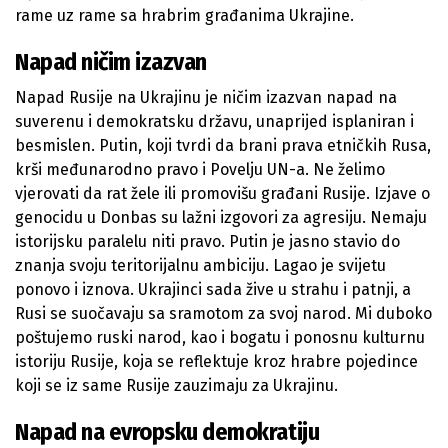
rame uz rame sa hrabrim građanima Ukrajine.
Napad ničim izazvan
Napad Rusije na Ukrajinu je ničim izazvan napad na
suverenu i demokratsku državu, unaprijed isplaniran i
besmislen. Putin, koji tvrdi da brani prava etničkih Rusa,
krši međunarodno pravo i Povelju UN-a. Ne želimo
vjerovati da rat žele ili promovišu građani Rusije. Izjave o
genocidu u Donbas su lažni izgovori za agresiju. Nemaju
istorijsku paralelu niti pravo. Putin je jasno stavio do
znanja svoju teritorijalnu ambiciju. Lagao je svijetu
ponovo i iznova. Ukrajinci sada žive u strahu i patnji, a
Rusi se suočavaju sa sramotom za svoj narod. Mi duboko
poštujemo ruski narod, kao i bogatu i ponosnu kulturnu
istoriju Rusije, koja se reflektuje kroz hrabre pojedince
koji se iz same Rusije zauzimaju za Ukrajinu.
Napad na evropsku demokratiju