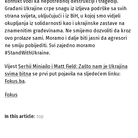
konflikt vodi ka nepotrebnoj destrukciji i tragediji.
Građani Ukrajine crpe snagu iz izljeva podrške sa svih
strana svijeta, uključujući i iz BiH, u kojoj smo vidjeli
okupljanja iz solidarnosti kao i ukrajinske zastave na
znamenitim građevinama. Ne smijemo dozvoliti da kroz
ovo prolaze sami. Moramo i dalje biti jasni da agresori
ne smiju pobijediti. Svi zajedno moramo
#StandWithUkraine.
Vijest
Serhii Miniailo i Matt Field: Zašto nam je Ukrajina
svima bitna
se prvi put pojavila na sljedećem linku:
Fokus.ba
.
Fokus
In this article:
top