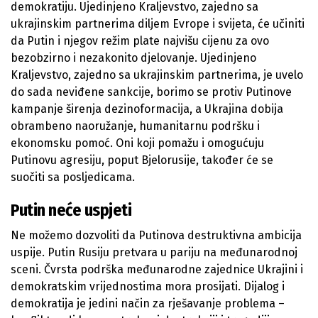
demokratiju. Ujedinjeno Kraljevstvo, zajedno sa
ukrajinskim partnerima diljem Evrope i svijeta, će učiniti
da Putin i njegov režim plate najvišu cijenu za ovo
bezobzirno i nezakonito djelovanje. Ujedinjeno
Kraljevstvo, zajedno sa ukrajinskim partnerima, je uvelo
do sada neviđene sankcije, borimo se protiv Putinove
kampanje širenja dezinoformacija, a Ukrajina dobija
obrambeno naoružanje, humanitarnu podršku i
ekonomsku pomoć. Oni koji pomažu i omogućuju
Putinovu agresiju, poput Bjelorusije, također će se
suočiti sa posljedicama.
Putin neće uspjeti
Ne možemo dozvoliti da Putinova destruktivna ambicija
uspije. Putin Rusiju pretvara u pariju na međunarodnoj
sceni. Čvrsta podrška međunarodne zajednice Ukrajini i
demokratskim vrijednostima mora prosijati. Dijalog i
demokratija je jedini način za rješavanje problema –