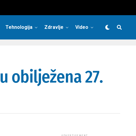
Tehnologija
Zdravlje
Video
u obilježena 27.