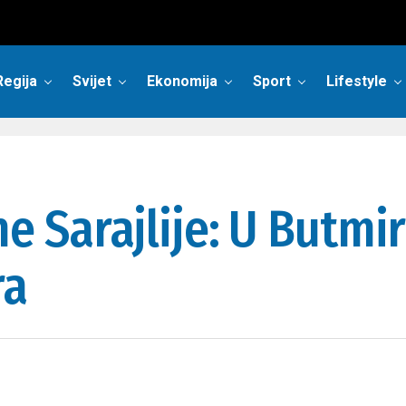
Regija
Svijet
Ekonomija
Sport
Lifestyle
e Sarajlije: U Butmir
ra