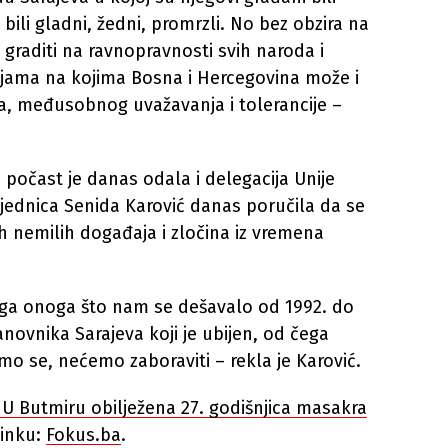
bili gladni, žedni, promrzli. No bez obzira na
graditi na ravnopravnosti svih naroda i
ejama na kojima Bosna i Hercegovina može i
ta, međusobnog uvažavanja i tolerancije –
počast je danas odala i delegacija Unije
edsjednica Senida Karović danas poručila da se
ih nemilih događaja i zločina iz vremena
ga onoga što nam se dešavalo od 1992. do
anovnika Sarajeva koji je ubijen, od čega
emo se, nećemo zaboraviti – rekla je Karović.
: U Butmiru obilježena 27. godišnjica masakra
linku:
Fokus.ba
.