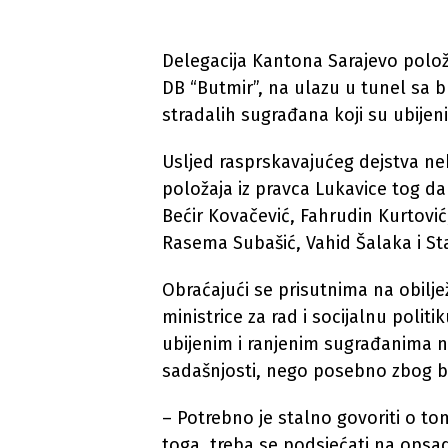
Delegacija Kantona Sarajevo polož
DB “Butmir”, na ulazu u tunel sa 
stradalih sugrađana koji su ubijeni
Usljed rasprskavajućeg dejstva ne
položaja iz pravca Lukavice tog dan
Bećir Kovačević, Fahrudin Kurtović
Rasema Subašić, Vahid Šalaka i Stak
Obraćajući se prisutnima na obilje
ministrice za rad i socijalnu politi
ubijenim i ranjenim sugrađanima n
sadašnjosti, nego posebno zbog b
– Potrebno je stalno govoriti o to
toga, treba se podsjećati na opsad