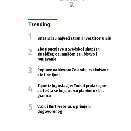
ADVERTISEMENT
Trending
Britanci su najveći strani investitori u BiH
Zbog pucnjave u Švedskoj uhapšen
tinejdžer, osumnjičen za ubistvo i
ranjavanje
Poplave na Novom Zelandu, evakuisane
stotine ljudi
Tajne iz Jugoslavije: Turisti prolaze, ne
slute šta se krije u srcu planine uz bh.
granicu
Vučić i Kurti večeras o primjeni
dogovorenog