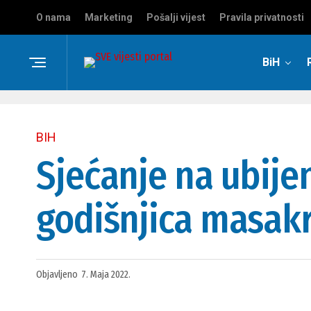
O nama
Marketing
Pošalji vijest
Pravila privatnosti
BiH
BIH
Sjećanje na ubijen
godišnjica masak
Objavljeno
7. Maja 2022.