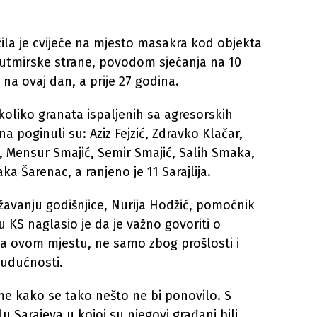
ila je cvijeće na mjesto masakra kod objekta
butmirske strane, povodom sjećanja na 10
 na ovaj dan, a prije 27 godina.
koliko granata ispaljenih sa agresorskih
a poginuli su: Aziz Fejzić, Zdravko Klačar,
, Mensur Smajić, Semir Smajić, Salih Smaka,
a Šarenac, a ranjeno je 11 Sarajlija.
žavanju godišnjice, Nurija Hodžić, pomoćnik
ku KS naglasio je da je važno govoriti o
a ovom mjestu, ne samo zbog prošlosti i
udućnosti.
me kako se tako nešto ne bi ponovilo. S
u Sarajeva u kojoj su njegovi građani bili