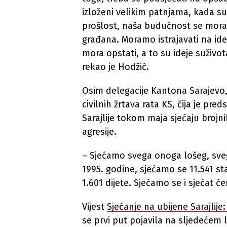
izloženi velikim patnjama, kada su 
prošlost, naša budućnost se mora 
građana. Moramo istrajavati na id
mora opstati, a to su ideje suživo
rekao je Hodžić.
Osim delegacije Kantona Sarajevo, 
civilnih žrtava rata KS, čija je pr
Sarajlije tokom maja sjećaju brojn
agresije.
– Sjećamo svega onoga lošeg, sve
1995. godine, sjećamo se 11.541 st
1.601 dijete. Sjećamo se i sjećat ć
Vijest
Sjećanje na ubijene Sarajlije
se prvi put pojavila na sljedećem 