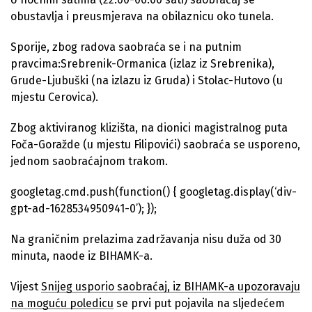
obustavlja i preusmjerava na obilaznicu oko tunela.
Sporije, zbog radova saobraća se i na putnim
pravcima:Srebrenik-Ormanica (izlaz iz Srebrenika),
Grude-Ljubuški (na izlazu iz Gruda) i Stolac-Hutovo (u
mjestu Cerovica).
Zbog aktiviranog klizišta, na dionici magistralnog puta
Foča-Goražde (u mjestu Filipovići) saobraća se usporeno,
jednom saobraćajnom trakom.
googletag.cmd.push(function() { googletag.display(‘div-
gpt-ad-1628534950941-0’); });
Na graničnim prelazima zadržavanja nisu duža od 30
minuta, naode iz BIHAMK-a.
Vijest
Snijeg usporio saobraćaj, iz BIHAMK-a upozoravaju
na moguću poledicu
se prvi put pojavila na sljedećem