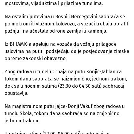
mostovima, vijaduktima i prilazima tunelima.
Na ostalim putevima u Bosni i Hercegovini saobraća se
po mokrom ili vlažnom kolovozu, a vozači trebaju obratiti
pažnju i na učestale odrone zemlje ili kamenja.
Iz BIHAMK-a apeluju na vozače da vožnju prilagode
uslovima na putu i podsjećaju da je posjedovanje zimske
opreme zakonski obavezno.
Zbog radova u tunelu Crnaja na putu Konjic-Jablanica
tokom dana saobraća se naizmjenično, jednom trakom,
dok se u noćnim satima (23.30 do 04.30 sati) saobraćaj
obustavlja.
Na magistralnom putu Jajce-Donji Vakuf zbog radova u
tunelu Skela, tokom dana saobraća se naizmjenično,
jednom trakom.
U noćnim satima (22.00-06.00 sati) saobraćaj se