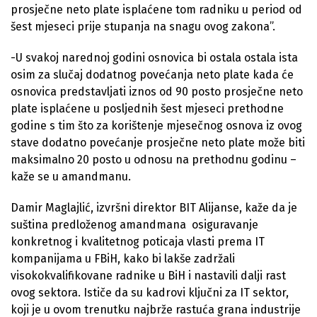
prosječne neto plate isplaćene tom radniku u period od
šest mjeseci prije stupanja na snagu ovog zakona”.
-U svakoj narednoj godini osnovica bi ostala ostala ista
osim za slučaj dodatnog povećanja neto plate kada će
osnovica predstavljati iznos od 90 posto prosječne neto
plate isplaćene u posljednih šest mjeseci prethodne
godine s tim što za korištenje mjesečnog osnova iz ovog
stave dodatno povećanje prosječne neto plate može biti
maksimalno 20 posto u odnosu na prethodnu godinu –
kaže se u amandmanu.
Damir Maglajlić, izvršni direktor BIT Alijanse, kaže da je
suština predloženog amandmana osiguravanje
konkretnog i kvalitetnog poticaja vlasti prema IT
kompanijama u FBiH, kako bi lakše zadržali
visokokvalifikovane radnike u BiH i nastavili dalji rast
ovog sektora. Ističe da su kadrovi ključni za IT sektor,
koji je u ovom trenutku najbrže rastuća grana industrije