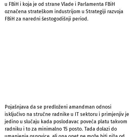
u FBiH i koja je od strane Vlade i Parlamenta FBiH
označena strateškom industrijom u Strategiji razvoja
FBiH za naredni šestogodišnji period.
Pojašnjava da se predloženi amandman odnosi
isključivo na stručne radnike u IT sektoru i primjenjiv je
jedino u slučaju kada poslodavac poveća platu takvom
radniku i to za minimalno 15 posto. Tada dolazi do
umanjenja osnovice, ali ona opet ne može biti niža od