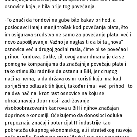
osnovice koja je bila prije tog povećanja.
-To znači da fondovi ne gube bilo kakav prihod, a
poslodavci imaju manji trošak kod povećanja plata, što
im osigurava sredstva ne samo za povećanje plata, već i
novo zapošljavanje. Važno je naglasiti da bi ta „nova“
osnovica već u drugoj godini rasla, čime bi se povećao i
prihod fondova. Dakle, cilj ovog amandmana je da se
pomogne kompanijama da značajnije povećaju plate i
tako stimulišu radnike da ostanu u BiH, jer drugog
načina nema, a da država osim koristi koju ima kad
spriječimo odlazak tih ljudi, također ima i veći prihod i to
na dva načina, kroz rast osnovice na koju se
obračunavaju doprinosi i zadržavanje
visokoobrazovanih kadrova u BiH i njihov značajan
doprinos ekonomiji. Očekujemo da donosioci odluka
prepoznaju značaj i potencijal IT industrije kao
pokretača ukupnog ekonomskog, ali i strateškog razvoja