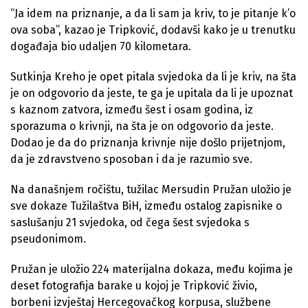
“Ja idem na priznanje, a da li sam ja kriv, to je pitanje k’o
ova soba”, kazao je Tripković, dodavši kako je u trenutku
događaja bio udaljen 70 kilometara.
Sutkinja Kreho je opet pitala svjedoka da li je kriv, na šta
je on odgovorio da jeste, te ga je upitala da li je upoznat
s kaznom zatvora, između šest i osam godina, iz
sporazuma o krivnji, na šta je on odgovorio da jeste.
Dodao je da do priznanja krivnje nije došlo prijetnjom,
da je zdravstveno sposoban i da je razumio sve.
Na današnjem ročištu, tužilac Mersudin Pružan uložio je
sve dokaze Tužilaštva BiH, između ostalog zapisnike o
saslušanju 21 svjedoka, od čega šest svjedoka s
pseudonimom.
Pružan je uložio 224 materijalna dokaza, među kojima je
deset fotografija barake u kojoj je Tripković živio,
borbeni izvještaj Hercegovačkog korpusa, službene