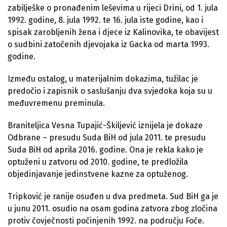
zabilješke o pronađenim leševima u rijeci Drini, od 1. jula
1992. godine, 8. jula 1992. te 16. jula iste godine, kao i
spisak zarobljenih žena i djece iz Kalinovika, te obavijest
o sudbini zatočenih djevojaka iz Gacka od marta 1993.
godine.
Između ostalog, u materijalnim dokazima, tužilac je
predočio i zapisnik o saslušanju dva svjedoka koja su u
međuvremenu preminula.
Braniteljica Vesna Tupajić-Škiljević iznijela je dokaze
Odbrane – presudu Suda BiH od jula 2011. te presudu
Suda BiH od aprila 2016. godine. Ona je rekla kako je
optuženi u zatvoru od 2010. godine, te predložila
objedinjavanje jedinstvene kazne za optuženog.
Tripković je ranije osuđen u dva predmeta. Sud BiH ga je
u junu 2011. osudio na osam godina zatvora zbog zločina
protiv čovječnosti počinjenih 1992. na području Foče.