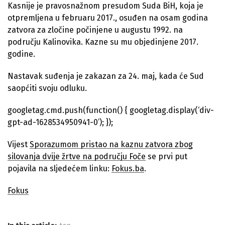
Kasnije je pravosnažnom presudom Suda BiH, koja je
otpremljena u februaru 2017., osuđen na osam godina
zatvora za zločine počinjene u augustu 1992. na
području Kalinovika. Kazne su mu objedinjene 2017.
godine.
Nastavak suđenja je zakazan za 24. maj, kada će Sud
saopćiti svoju odluku.
googletag.cmd.push(function() { googletag.display(‘div-
gpt-ad-1628534950941-0’); });
Vijest
Sporazumom pristao na kaznu zatvora zbog
silovanja dvije žrtve na području Foče
se prvi put
pojavila na sljedećem linku:
Fokus.ba
.
Fokus