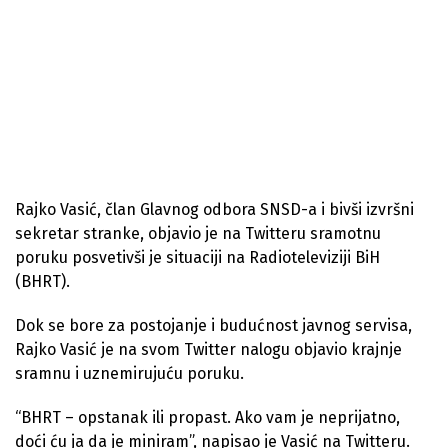
Rajko Vasić, član Glavnog odbora SNSD-a i bivši izvršni
sekretar stranke, objavio je na Twitteru sramotnu
poruku posvetivši je situaciji na Radioteleviziji BiH
(BHRT).
Dok se bore za postojanje i budućnost javnog servisa,
Rajko Vasić je na svom Twitter nalogu objavio krajnje
sramnu i uznemirujuću poruku.
“BHRT – opstanak ili propast. Ako vam je neprijatno,
doći ću ja da je miniram”, napisao je Vasić na Twitteru.