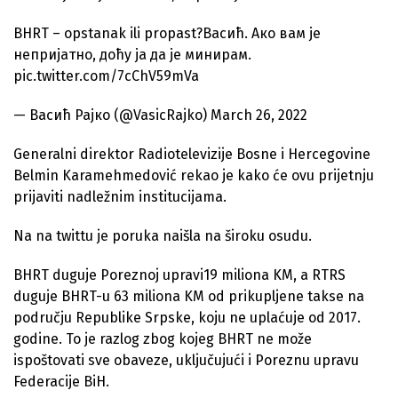
BHRT – opstanak ili propast?Васић. Ако вам је
непријатно, доћу ја да је минирам.
pic.twitter.com/7cChV59mVa
— Васић Рајко (@VasicRajko) March 26, 2022
Generalni direktor Radiotelevizije Bosne i Hercegovine
Belmin Karamehmedović rekao je kako će ovu prijetnju
prijaviti nadležnim institucijama.
Na na twittu je poruka naišla na široku osudu.
BHRT duguje Poreznoj upravi19 miliona KM, a RTRS
duguje BHRT-u 63 miliona KM od prikupljene takse na
području Republike Srpske, koju ne uplaćuje od 2017.
godine. To je razlog zbog kojeg BHRT ne može
ispoštovati sve obaveze, uključujući i Poreznu upravu
Federacije BiH.