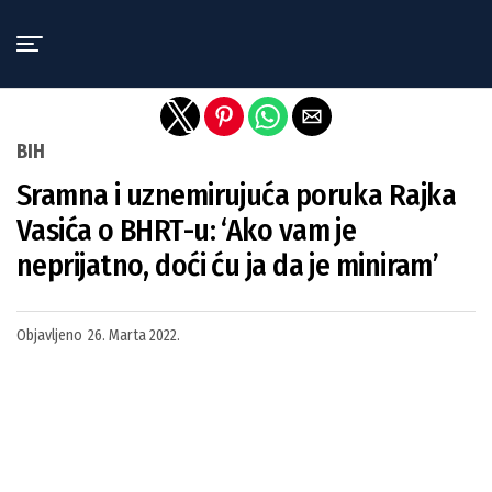
Exit mobile version
BIH
Sramna i uznemirujuća poruka Rajka
Vasića o BHRT-u: ‘Ako vam je
neprijatno, doći ću ja da je miniram’
Objavljeno
26. Marta 2022.