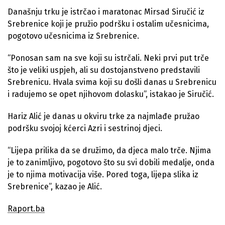
Današnju trku je istrčao i maratonac Mirsad Siručić iz
Srebrenice koji je pružio podršku i ostalim učesnicima,
pogotovo učesnicima iz Srebrenice.
“Ponosan sam na sve koji su istrčali. Neki prvi put trče
što je veliki uspjeh, ali su dostojanstveno predstavili
Srebrenicu. Hvala svima koji su došli danas u Srebrenicu
i radujemo se opet njihovom dolasku”, istakao je Siručić.
Hariz Alić je danas u okviru trke za najmlađe pružao
podršku svojoj kćerci Azri i sestrinoj djeci.
“Lijepa prilika da se družimo, da djeca malo trče. Njima
je to zanimljivo, pogotovo što su svi dobili medalje, onda
je to njima motivacija više. Pored toga, lijepa slika iz
Srebrenice”, kazao je Alić.
Raport.ba