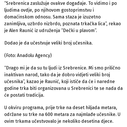
“Srebrenica zaslužuje ovakve događaje. To vidimo i po
ljudima ovdje, po njihovom gostoprimstvu i
domaćinskom odnosu. Sama staza je izuzetno
zanimljiva, uzbrdo nizbrdo, poznata trkačka lica”, rekao
je Alen Raunić iz udruženja “Dečki u plavom”.
Dodao je da učestvuje veliki broj učesnika.
(Foto: Anadolu Agency)
“Drago mi je da su tu ljudi iz Srebrenice. Mi smo prilično
inaktivan narod, tako da je dobro vidjeti veliki broj
učesnika”, kaza​​​​​​​o je Raunić, koji ističe da će i naredne
godine trka biti organizovana u Srebrenici te se nada da
će postati tradicija.
U okviru programa, prije trke na deset hiljada metara,
održane su trke na 600 metara za najmlađe učesnike. U
ovim trkama učestvovalo je nekoliko desetina djece.