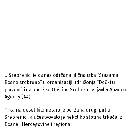
U Srebrenici je danas održana ulična trka “Stazama
Bosne srebrene” u organizaciji udruženja “Dečki u
plavom” i uz podršku Opštine Srebrenica, javlja Anadolu
Agency (AA).
Trka na deset kilometara je održana drugi put u
Srebrenici, a učestvovalo je nekoliko stotina trkača iz
Bosne i Hercegovine i regiona.