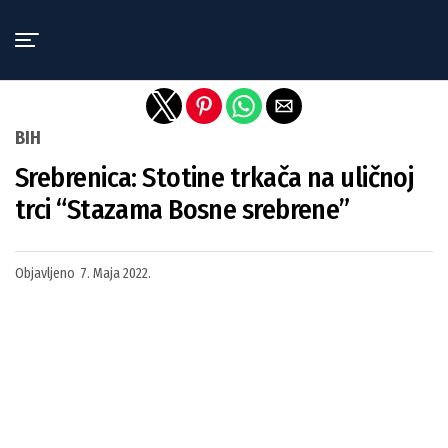
Exit mobile version
BIH
Srebrenica: Stotine trkača na uličnoj
trci “Stazama Bosne srebrene”
Objavljeno
7. Maja 2022.