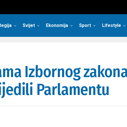
Regija
Svijet
Ekonomija
Sport
Lifestyle
nama Izbornog zakona
jedili Parlamentu