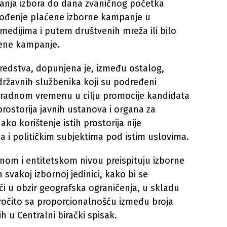
vanja izbora do dana zvaničnog početka
vođenje plaćene izborne kampanje u
medijima i putem društvenih mreža ili bilo
ćene kampanje.
 sredstva, dopunjena je, između ostalog,
 državnih službenika koji su podređeni
 radnom vremenu u cilju promocije kandidata
 prostorija javnih ustanova i organa za
ako korištenje istih prostorija nije
 i političkim subjektima pod istim uslovima.
vnom i entitetskom nivou preispituju izborne
 svakoj izbornoj jedinici, kako bi se
ći u obzir geografska ograničenja, u skladu
ročito sa proporcionalnošću između broja
h u Centralni birački spisak.