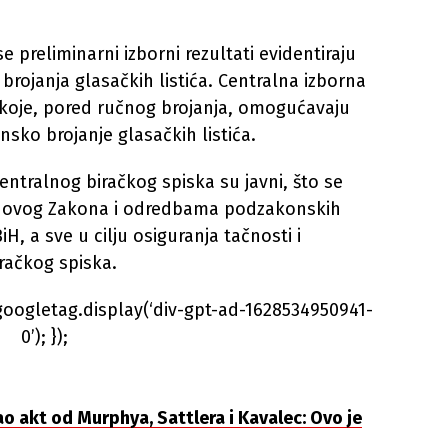
 preliminarni izborni rezultati evidentiraju
rojanja glasačkih listića. Centralna izborna
e koje, pored ručnog brojanja, omogućavaju
sko brojanje glasačkih listića.
 Centralnog biračkog spiska su javni, što se
 ovog Zakona i odredbama podzakonskih
H, a sve u cilju osiguranja tačnosti i
račkog spiska.
googletag.display(‘div-gpt-ad-1628534950941-
0’); });
o akt od Murphya, Sattlera i Kavalec: Ovo je