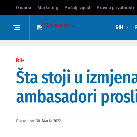
O nama
Marketing
Pošalji vijest
Pravila privatnosti
BiH
BIH
Šta stoji u izmje
ambasadori prosli
Objavljeno
30. Marta 2022.