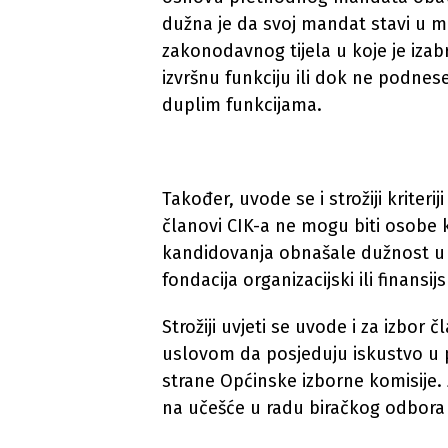
dužna je da svoj mandat stavi u mi
zakonodavnog tijela u koje je izab
izvršnu funkciju ili dok ne podnes
duplim funkcijama.
Također, uvode se i strožiji kriteri
članovi CIK-a ne mogu biti osobe k
kandidovanja obnašale dužnost u o
fondacija organizacijski ili finans
Strožiji uvjeti se uvode i za izbor
uslovom da posjeduju iskustvo u pr
strane Općinske izborne komisije.
na učešće u radu biračkog odbora 