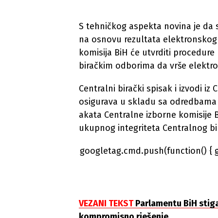
S tehničkog aspekta novina je da se
na osnovu rezultata elektronskog b
komisija BiH će utvrditi procedur
biračkim odborima da vrše elektron
Centralni birački spisak i izvodi iz
osigurava u skladu sa odredbama
akata Centralne izborne komisije Bi
ukupnog integriteta Centralnog bi
googletag.cmd.push(function() { 
VEZANI TEKST
Parlamentu BiH stiga
kompromisno rješenje