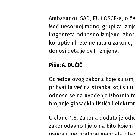
Ambasadori SAD, EU i OSCE-a, o čem
Međuresornoj radnoj grupi za izm
intgeriteta odnosno izmjene Izbor
koruptivnih elemenata u zakonu, 
donosi detalje ovih izmjena.
Piše: A. DUČIĆ
Odredbe ovog zakona koje su izmje
prihvatila većina stranka koji su 
odnose se na uvođenje izbornih te
brojanje glasačkih listića i elektro
U članu 1.8. Zakona dodata je odr
zakonodavno tijelo na bilo kojem n
osnovu prethodnog mandata obavlja