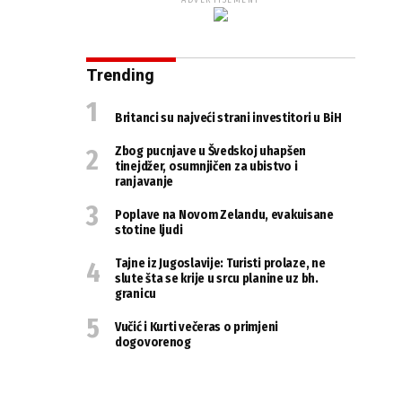
ADVERTISEMENT
Trending
Britanci su najveći strani investitori u BiH
Zbog pucnjave u Švedskoj uhapšen
tinejdžer, osumnjičen za ubistvo i
ranjavanje
Poplave na Novom Zelandu, evakuisane
stotine ljudi
Tajne iz Jugoslavije: Turisti prolaze, ne
slute šta se krije u srcu planine uz bh.
granicu
Vučić i Kurti večeras o primjeni
dogovorenog