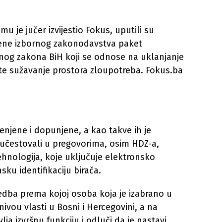
u je jučer izvijestio Fokus, uputili su
jene izbornog zakonodavstva paket
nog zakona BiH koji se odnose na uklanjanje
te sužavanje prostora zloupotreba. Fokus.ba
njene i dopunjene, a kao takve ih je
u učestovali u pregovorima, osim HDZ-a,
hnologija, koje uključuje elektronsko
nsku identifikaciju birača.
edba prema kojoj osoba koja je izabrano u
ivou vlasti u Bosni i Hercegovini, a na
 izvršnu funkciju i odluči da je nastavi,