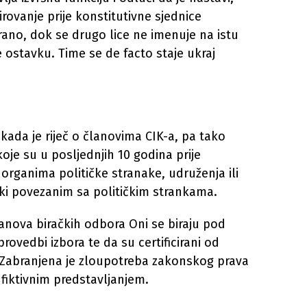
rovanje prije konstitutivne sjednice
rano, dok se drugo lice ne imenuje na istu
e ostavku. Time se de facto staje ukraj
ji kada je riječ o članovima CIK-a, pa tako
oje su u posljednjih 10 godina prije
rganima političke stranake, udruženja ili
ijski povezanim sa političkim strankama.
 članova biračkih odbora Oni se biraju pod
ovedbi izbora te da su certificirani od
 Zabranjena je zloupotreba zakonskog prava
fiktivnim predstavljanjem.