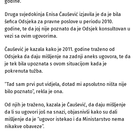
godine.
Druga svjedokinja Enisa Čaušević izjavila je da je bila
šefica Odsjeka za pravne poslove u periodu 2010.
godine, te da joj nije poznato da je Odsjek konsultovan u
vezi sa ovim ugovorima.
Čaušević je kazala kako je 2011. godine traženo od
Odsjeka da daju mišljenje na zadnji aneks ugovora, te da
je tek bila upoznata s ovom situacijom kada je
pokrenuta tužba.
“Tad sam prvi put vidjela, dotad mi apsolutno ništa nije
bilo poznato”, rekla je ona.
Od njih je traženo, kazala je Čaušević, da daju mišljenje
da li su ugovori još na snazi, objasnivši kako su dali
mišljenje da je “ugovor istekao i da Ministarstvo nema
nikakve obaveze”.