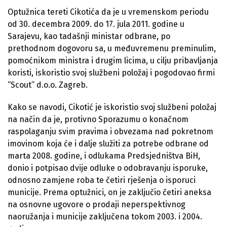
Optužnica tereti Cikotića da je u vremenskom periodu
od 30. decembra 2009. do 17. jula 2011. godine u
Sarajevu, kao tadašnji ministar odbrane, po
prethodnom dogovoru sa, u međuvremenu preminulim,
pomoćnikom ministra i drugim licima, u cilju pribavljanja
koristi, iskoristio svoj službeni položaj i pogodovao firmi
“Scout” d.o.o. Zagreb.
Kako se navodi, Cikotić je iskoristio svoj službeni položaj
na način da je, protivno Sporazumu o konačnom
raspolaganju svim pravima i obvezama nad pokretnom
imovinom koja će i dalje služiti za potrebe odbrane od
marta 2008. godine, i odlukama Predsjedništva BiH,
donio i potpisao dvije odluke o odobravanju isporuke,
odnosno zamjene roba te četiri rješenja o isporuci
municije. Prema optužnici, on je zaključio četiri aneksa
na osnovne ugovore o prodaji neperspektivnog
naoružanja i municije zaključena tokom 2003. i 2004.