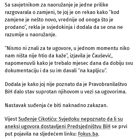
Sa savjetnikom za naoružanje je jedne prilike
razgovarala o zamjeni, te joj je on rekao kako “kod
zamjene je nešto novo, vrednije od onoga što je
prodano”, rekla je svjedokinja i dodala da se ona ne
razumije u naoružanje.
“Nismo ni znali za te ugovore, u jednom momentu niko
nam ništa nije htio da kaže”, izjavila je Čaušević,
napomenuvši kako je trebalo mjesec dana da dobiju svu
dokumentaciju i da su im davali “na kapljicu”.
Dodala je kako joj nije poznato da je Pravobranilaštvo
BiH dalo stav suprotan njihovom u vezi sa ugovorima.
Nastavak suđenja će biti naknadno zakazan.
Vijest
Suđenje Cikotiću: Svjedoku nepoznato da li su
aneksi ugovora dostavljeni Predsjedništvu BiH
se prvi
put pojavila na sljedećem linku:
Fokus.ba
.