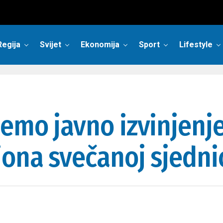
Regija
Svijet
Ekonomija
Sport
Lifestyle
emo javno izvinjenje
ona svečanoj sjedni