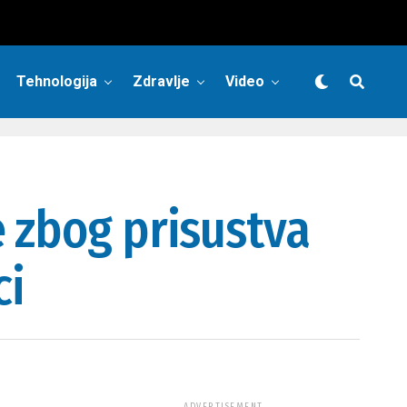
Tehnologija
Zdravlje
Video
 zbog prisustva
ci