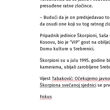
presuđene ratne zločince.
– Budući da je on predsjedavao t
da osudi one koji su tog ratnog zl
Pripadnik jedinice Škorpioni, Saša
Kosovu, bio je “VIP” gost na obilj
Domu kulture u Srebrenici.
Škorpioni su u julu 1995. godine bil
kamerama, ubijali zarobljene Sreb
Vijest
Tabaković: Očekujemo javno 
Škorpiona svečanoj sjednici
se prv
Fokus