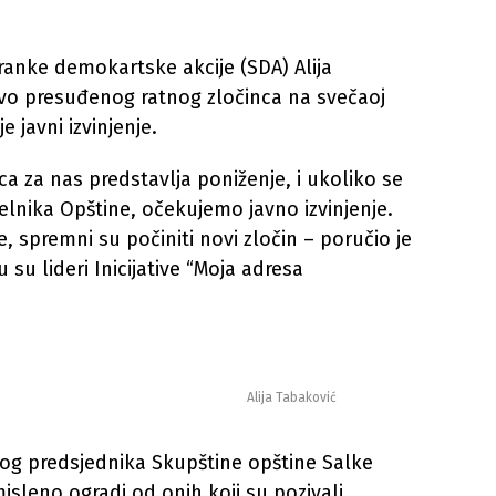
anke demokartske akcije (SDA) Alija
tvo presuđenog ratnog zločinca na svečaoj
 javni izvinjenje.
aca za nas predstavlja poniženje, i ukoliko se
elnika Opštine, očekujemo javno izvinjenje.
, spremni su počiniti novi zločin – poručio je
 su lideri Inicijative “Moja adresa
Alija Tabaković
og predsjednika Skupštine opštine Salke
sleno ogradi od onih koji su pozivali