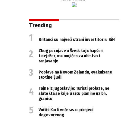
ADVERTISEMENT
Trending
Britanci su najveći strani investitori u BiH
Zbog pucnjave u Švedskoj uhapšen
tinejdžer, osumnjičen za ubistvo i
ranjavanje
Poplave na Novom Zelandu, evakuisane
stotine ljudi
Tajne iz Jugoslavije: Turisti prolaze, ne
slute šta se krije u srcu planine uz bh.
granicu
Vučić i Kurti večeras o primjeni
dogovorenog