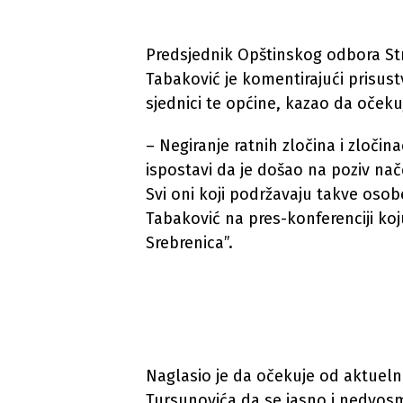
Predsjednik Opštinskog odbora Str
Tabaković je komentirajući prisus
sjednici te općine, kazao da očekuje
– Negiranje ratnih zločina i zločin
ispostavi da je došao na poziv nač
Svi oni koji podržavaju takve osobe
Tabaković na pres-konferenciji koju
Srebrenica”.
Naglasio je da očekuje od aktueln
Tursunovića da se jasno i nedvosmi