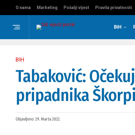
O nama
Marketing
Pošalji vijest
Pravila privatnosti
BiH
BIH
Tabaković: Očekuj
pripadnika Škorpi
Objavljeno
29. Marta 2022.