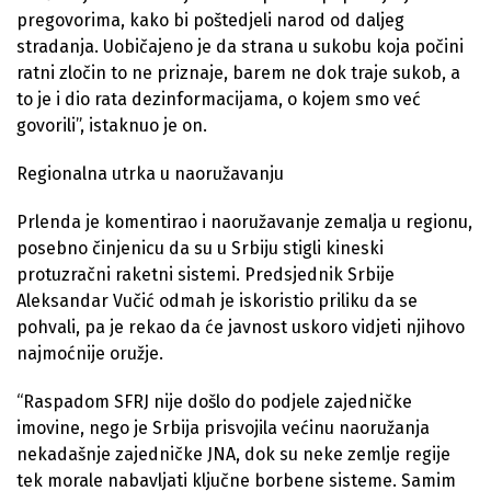
pregovorima, kako bi poštedjeli narod od daljeg
stradanja. Uobičajeno je da strana u sukobu koja počini
ratni zločin to ne priznaje, barem ne dok traje sukob, a
to je i dio rata dezinformacijama, o kojem smo već
govorili”, istaknuo je on.
Regionalna utrka u naoružavanju
Prlenda je komentirao i naoružavanje zemalja u regionu,
posebno činjenicu da su u Srbiju stigli kineski
protuzračni raketni sistemi. Predsjednik Srbije
Aleksandar Vučić odmah je iskoristio priliku da se
pohvali, pa je rekao da će javnost uskoro vidjeti njihovo
najmoćnije oružje.
“Raspadom SFRJ nije došlo do podjele zajedničke
imovine, nego je Srbija prisvojila većinu naoružanja
nekadašnje zajedničke JNA, dok su neke zemlje regije
tek morale nabavljati ključne borbene sisteme. Samim