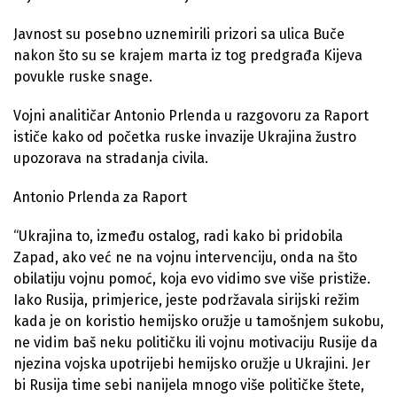
Javnost su posebno uznemirili prizori sa ulica Buče
nakon što su se krajem marta iz tog predgrađa Kijeva
povukle ruske snage.
Vojni analitičar Antonio Prlenda u razgovoru za Raport
ističe kako od početka ruske invazije Ukrajina žustro
upozorava na stradanja civila.
Antonio Prlenda za Raport
“Ukrajina to, između ostalog, radi kako bi pridobila
Zapad, ako već ne na vojnu intervenciju, onda na što
obilatiju vojnu pomoć, koja evo vidimo sve više pristiže.
Iako Rusija, primjerice, jeste podržavala sirijski režim
kada je on koristio hemijsko oružje u tamošnjem sukobu,
ne vidim baš neku političku ili vojnu motivaciju Rusije da
njezina vojska upotrijebi hemijsko oružje u Ukrajini. Jer
bi Rusija time sebi nanijela mnogo više političke štete,