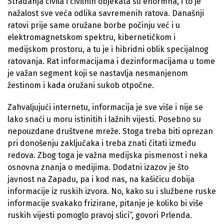
Stradanja civila i civilnih objekata su enormna, i to je
nažalost sve veća odlika savremenih ratova. Današnji
ratovi prije same oružane borbe počinju već i u
elektromagnetskom spektru, kibernetičkom i
medijskom prostoru, a tu je i hibridni oblik specijalnog
ratovanja. Rat informacijama i dezinformacijama u tome
je važan segment koji se nastavlja nesmanjenom
žestinom i kada oružani sukob otpočne.
Zahvaljujući internetu, informacija je sve više i nije se
lako snaći u moru istinitih i lažnih vijesti. Posebno su
nepouzdane društvene mreže. Stoga treba biti oprezan
pri donošenju zaključaka i treba znati čitati između
redova. Zbog toga je važna medijska pismenost i neka
osnovna znanja o medijima. Dodatni izazov je što
javnost na Zapadu, pa i kod nas, na kašičicu dobija
informacije iz ruskih izvora. No, kako su i službene ruske
informacije svakako frizirane, pitanje je koliko bi više
ruskih vijesti pomoglo pravoj slici”, govori Prlenda.