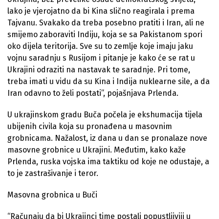
lako je vjerojatno da bi Kina slično reagirala i prema
Tajvanu. Svakako da treba posebno pratiti i Iran, ali ne
smijemo zaboraviti Indiju, koja se sa Pakistanom spori
oko dijela teritorija. Sve su to zemlje koje imaju jaku
vojnu saradnju s Rusijom i pitanje je kako će se rat u
Ukrajini odraziti na nastavak te saradnje. Pri tome,
treba imati u vidu da su Kina i Indija nuklearne sile, a da
Iran odavno to želi postati”, pojašnjava Prlenda.
U ukrajinskom gradu Buča počela je ekshumacija tijela
ubijenih civila koja su pronađena u masovnim
grobnicama. Nažalost, iz dana u dan se pronalaze nove
masovne grobnice u Ukrajini. Međutim, kako kaže
Prlenda, ruska vojska ima taktiku od koje ne odustaje, a
to je zastrašivanje i teror.
Masovna grobnica u Buči
“Računaju da bi Ukrajinci time postali popustljiviji u