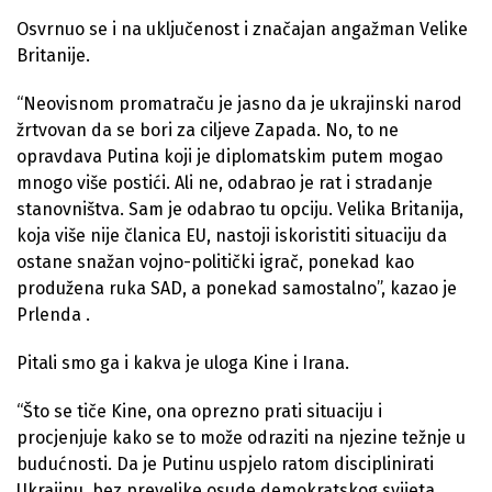
Osvrnuo se i na uključenost i značajan angažman Velike
Britanije.
“Neovisnom promatraču je jasno da je ukrajinski narod
žrtvovan da se bori za ciljeve Zapada. No, to ne
opravdava Putina koji je diplomatskim putem mogao
mnogo više postići. Ali ne, odabrao je rat i stradanje
stanovništva. Sam je odabrao tu opciju. Velika Britanija,
koja više nije članica EU, nastoji iskoristiti situaciju da
ostane snažan vojno-politički igrač, ponekad kao
produžena ruka SAD, a ponekad samostalno”, kazao je
Prlenda .
Pitali smo ga i kakva je uloga Kine i Irana.
“Što se tiče Kine, ona oprezno prati situaciju i
procjenjuje kako se to može odraziti na njezine težnje u
budućnosti. Da je Putinu uspjelo ratom disciplinirati
Ukrajinu, bez prevelike osude demokratskog svijeta,