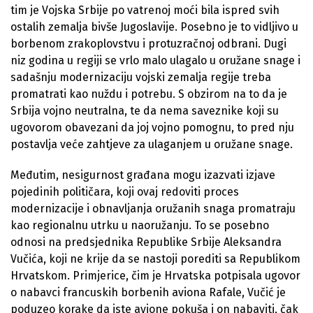
tim je Vojska Srbije po vatrenoj moći bila ispred svih
ostalih zemalja bivše Jugoslavije. Posebno je to vidljivo u
borbenom zrakoplovstvu i protuzračnoj odbrani. Dugi
niz godina u regiji se vrlo malo ulagalo u oružane snage i
sadašnju modernizaciju vojski zemalja regije treba
promatrati kao nuždu i potrebu. S obzirom na to da je
Srbija vojno neutralna, te da nema saveznike koji su
ugovorom obavezani da joj vojno pomognu, to pred nju
postavlja veće zahtjeve za ulaganjem u oružane snage.
Međutim, nesigurnost građana mogu izazvati izjave
pojedinih političara, koji ovaj redoviti proces
modernizacije i obnavljanja oružanih snaga promatraju
kao regionalnu utrku u naoružanju. To se posebno
odnosi na predsjednika Republike Srbije Aleksandra
Vučića, koji ne krije da se nastoji porediti sa Republikom
Hrvatskom. Primjerice, čim je Hrvatska potpisala ugovor
o nabavci francuskih borbenih aviona Rafale, Vučić je
poduzeo korake da iste avione pokuša i on nabaviti, čak