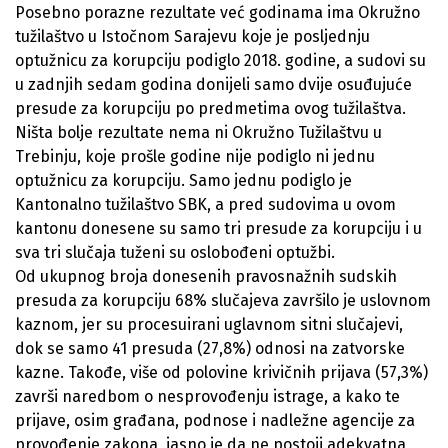
Posebno porazne rezultate već godinama ima Okružno
tužilaštvo u Istočnom Sarajevu koje je posljednju
optužnicu za korupciju podiglo 2018. godine, a sudovi su
u zadnjih sedam godina donijeli samo dvije osuđujuće
presude za korupciju po predmetima ovog tužilaštva.
Ništa bolje rezultate nema ni Okružno Tužilaštvu u
Trebinju, koje prošle godine nije podiglo ni jednu
optužnicu za korupciju. Samo jednu podiglo je
Kantonalno tužilaštvo SBK, a pred sudovima u ovom
kantonu donesene su samo tri presude za korupciju i u
sva tri slučaja tuženi su oslobođeni optužbi.
Od ukupnog broja donesenih pravosnažnih sudskih
presuda za korupciju 68% slučajeva završilo je uslovnom
kaznom, jer su procesuirani uglavnom sitni slučajevi,
dok se samo 41 presuda (27,8%) odnosi na zatvorske
kazne. Takođe, više od polovine krivičnih prijava (57,3%)
završi naredbom o nesprovođenju istrage, a kako te
prijave, osim građana, podnose i nadležne agencije za
provođenje zakona, jasno je da ne postoji adekvatna