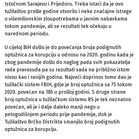
Istočnom Sarajevu i Prijedoru. Treba istaći da je ovo
tužilaštvo prošle godine otvorilo i neke značajne istrage
o višemilionskim zloupotrebama u javnim nabavkama
tokom pandemije, ali se rezultati tek očekuju u
narednom periodu.
U cijeloj BiH došlo je do povećanja broja podignutih
optužnica za korupciju u odnosu na 2020. godinu kada je
zbog pandemije došlo do naglog pada svih pokazatelja
rada pravosuđa pa su rezultati sada na približno istom
nivou kao i ranijih godina. Najveći doprinos tome dao je
tužilački sistem FBIH, gdje je broj optužnica sa 75 tokom
2020. povećan na 185 u prošloj godini. S druge strane
broj optužnica u tužilačkom sistemu RS je tek neznatno
povećan, ali je i dalje daleko manji nego u
petogodišnjem periodu prije pandemije, dok je
Tužilaštvo Brčko Distrikta smanjilo broj podignutih
optužnica za korupciju.