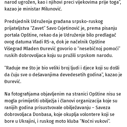
narod ugrožen, kao i njihovi preci vijekovima prije toga”,
kazao je ministar Milunović.
Predsjednik Udruženja građana srpsko-ruskog
prijateljstva “Zavet” Savo Cvjetinović je, prema pisanju
portala Opštine, rekao da je Udruženje bilo predlagač
ovog datuma Vladi RS-a, dok je načelnik Opštine
Višegrad Mladen Đurević govorio o “nesebičnoj pomoći”
ruskih dobrovoljaca koju su pružili srpskom narodu.
“Raduje me što je bio veliki broj ljudi i djece koji su došli
da čuju sve o dešavanjima devedesetih godina”, kazao je
Đurević.
Na fotografijama objavljenim na stranici Opštine nisu se
mogla primijetiti obilježja i članovi organizacija koje su
ranijih godina prisustvovale obilježavanju – Saveza
dobrovoljaca Donbasa, koje okuplja volontere koji se
bore u Ukrajini, i ruskog moto kluba “Noćni vukovi”.