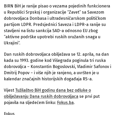
BIRN BiH je ranije pisao o vezama pojedinih funkcionera
u Republici Srpskoj i organizacije “Zavet” sa Savezom
dobrovoljaca Donbasa i ultradesničarskom političkom
partijom LDPR. Predsjednici Saveza i LDPR-a ranije su
stavljeni na listu sankcija SAD-a odnosno EU zbog
“aktivne podrške upotrebi ruskih oružanih snaga u
Ukrajini”.
Dan ruskih dobrovoljaca obilježava se 12. aprila, na dan
kada su 1993. godine kod Višegrada poginula tri ruska
dobrovoljca – Konstantin Bogoslovski, Vladimir Safonov i
Dmitrij Popov – i više njih je ranjeno, a uvršten je u
kalendar značajnih historijskih događaja RS-a.
Vijest
Tužilaštvo BiH godinu dana bez odluke o
obilježavanju Dana ruskih dobrovoljaca
se prvi put
pojavila na sljedećem linku:
Fokus.ba
.
Fokus