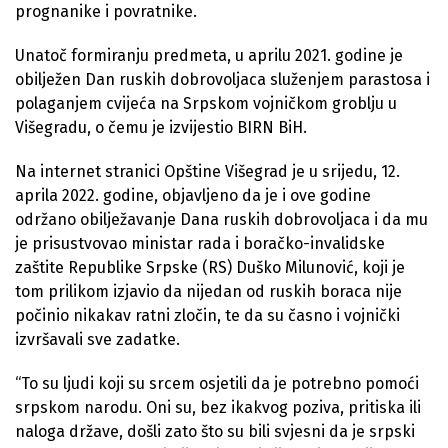
prognanike i povratnike.
Unatoč formiranju predmeta, u aprilu 2021. godine je
obilježen Dan ruskih dobrovoljaca služenjem parastosa i
polaganjem cvijeća na Srpskom vojničkom groblju u
Višegradu, o čemu je izvijestio BIRN BiH.
Na internet stranici Opštine Višegrad je u srijedu, 12.
aprila 2022. godine, objavljeno da je i ove godine
održano obilježavanje Dana ruskih dobrovoljaca i da mu
je prisustvovao ministar rada i boračko-invalidske
zaštite Republike Srpske (RS) Duško Milunović, koji je
tom prilikom izjavio da nijedan od ruskih boraca nije
počinio nikakav ratni zločin, te da su časno i vojnički
izvršavali sve zadatke.
“To su ljudi koji su srcem osjetili da je potrebno pomoći
srpskom narodu. Oni su, bez ikakvog poziva, pritiska ili
naloga države, došli zato što su bili svjesni da je srpski