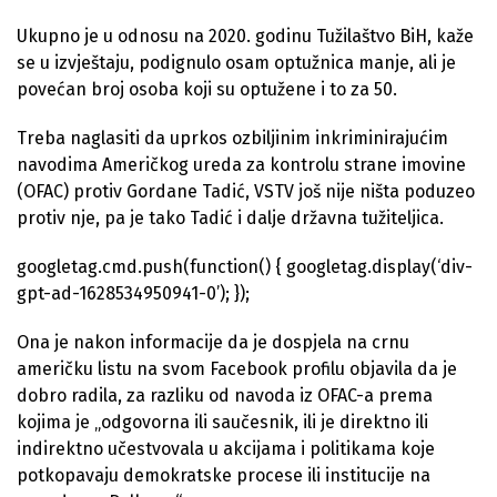
Ukupno je u odnosu na 2020. godinu Tužilaštvo BiH, kaže
se u izvještaju, podignulo osam optužnica manje, ali je
povećan broj osoba koji su optužene i to za 50.
Treba naglasiti da uprkos ozbiljinim inkriminirajućim
navodima Američkog ureda za kontrolu strane imovine
(OFAC) protiv Gordane Tadić, VSTV još nije ništa poduzeo
protiv nje, pa je tako Tadić i dalje državna tužiteljica.
googletag.cmd.push(function() { googletag.display(‘div-
gpt-ad-1628534950941-0’); });
Ona je nakon informacije da je dospjela na crnu
američku listu na svom Facebook profilu objavila da je
dobro radila, za razliku od navoda iz OFAC-a prema
kojima je „odgovorna ili saučesnik, ili je direktno ili
indirektno učestvovala u akcijama i politikama koje
potkopavaju demokratske procese ili institucije na