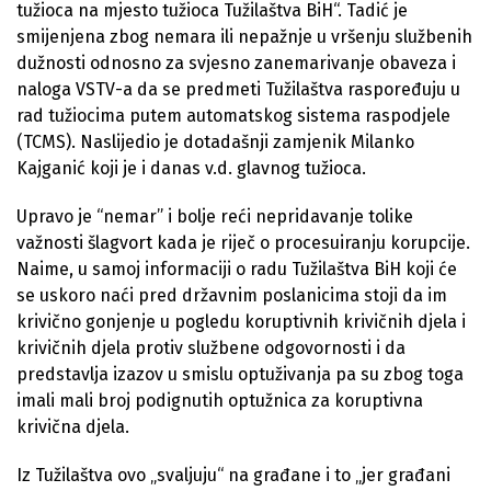
tužioca na mjesto tužioca Tužilaštva BiH“. Tadić je
smijenjena zbog nemara ili nepažnje u vršenju službenih
dužnosti odnosno za svjesno zanemarivanje obaveza i
naloga VSTV-a da se predmeti Tužilaštva raspoređuju u
rad tužiocima putem automatskog sistema raspodjele
(TCMS). Naslijedio je dotadašnji zamjenik Milanko
Kajganić koji je i danas v.d. glavnog tužioca.
Upravo je “nemar” i bolje reći nepridavanje tolike
važnosti šlagvort kada je riječ o procesuiranju korupcije.
Naime, u samoj informaciji o radu Tužilaštva BiH koji će
se uskoro naći pred državnim poslanicima stoji da im
krivično gonjenje u pogledu koruptivnih krivičnih djela i
krivičnih djela protiv službene odgovornosti i da
predstavlja izazov u smislu optuživanja pa su zbog toga
imali mali broj podignutih optužnica za koruptivna
krivična djela.
Iz Tužilaštva ovo „svaljuju“ na građane i to „jer građani