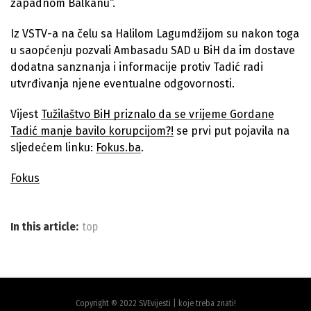
zapadnom Balkanu“.
Iz VSTV-a na čelu sa Halilom Lagumdžijom su nakon toga
u saopćenju pozvali Ambasadu SAD u BiH da im dostave
dodatna sanznanja i informacije protiv Tadić radi
utvrđivanja njene eventualne odgovornosti.
Vijest
Tužilaštvo BiH priznalo da se vrijeme Gordane
Tadić manje bavilo korupcijom?!
se prvi put pojavila na
sljedećem linku:
Fokus.ba
.
Fokus
In this article:
top
Copyright © 2022 SVEvijesti | koje treba znati!