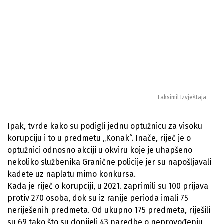
Faksimil Izvještaja
Ipak, tvrde kako su podigli jednu optužnicu za visoku
korupciju i to u predmetu „Konak“. Inače, riječ je o
optužnici odnosno akciji u okviru koje je uhapšeno
nekoliko službenika Granične policije jer su napošljavali
kadete uz naplatu mimo konkursa.
Kada je riječ o korupciji, u 2021. zaprimili su 100 prijava
protiv 270 osoba, dok su iz ranije perioda imali 75
neriješenih predmeta. Od ukupno 175 predmeta, riješili
su 69 tako što su donijeli 43 naredbe o neprovođenju