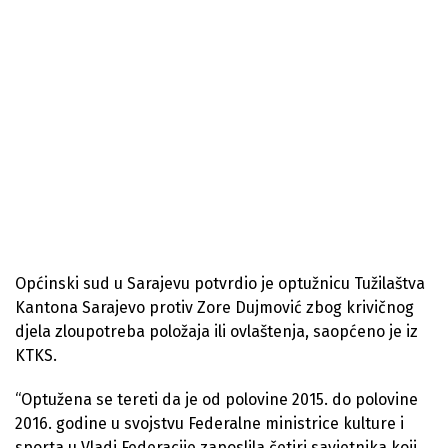
Općinski sud u Sarajevu potvrdio je optužnicu Tužilaštva
Kantona Sarajevo protiv Zore Dujmović zbog krivičnog
djela zloupotreba položaja ili ovlaštenja, saopćeno je iz
KTKS.
“Optužena se tereti da je od polovine 2015. do polovine
2016. godine u svojstvu Federalne ministrice kulture i
sporta u Vladi Federacije zaposlila četiri savjetnika koji