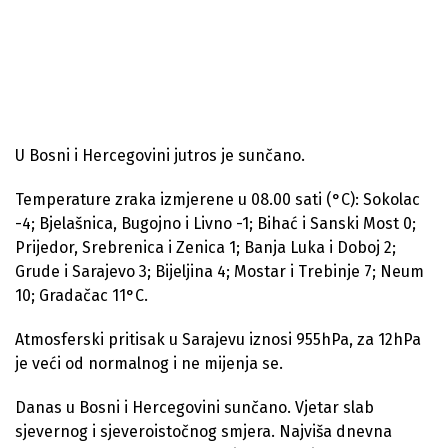
U Bosni i Hercegovini jutros je sunčano.
Temperature zraka izmjerene u 08.00 sati (°C): Sokolac
-4; Bjelašnica, Bugojno i Livno -1; Bihać i Sanski Most 0;
Prijedor, Srebrenica i Zenica 1; Banja Luka i Doboj 2;
Grude i Sarajevo 3; Bijeljina 4; Mostar i Trebinje 7; Neum
10; Gradačac 11°C.
Atmosferski pritisak u Sarajevu iznosi 955hPa, za 12hPa
je veći od normalnog i ne mijenja se.
Danas u Bosni i Hercegovini sunčano. Vjetar slab
sjevernog i sjeveroistočnog smjera. Najviša dnevna