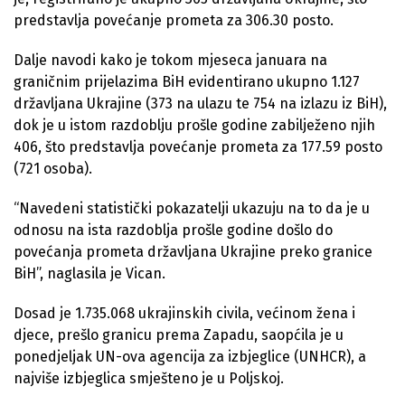
predstavlja povećanje prometa za 306.30 posto.
Dalje navodi kako je tokom mjeseca januara na
graničnim prijelazima BiH evidentirano ukupno 1.127
državljana Ukrajine (373 na ulazu te 754 na izlazu iz BiH),
dok je u istom razdoblju prošle godine zabilježeno njih
406, što predstavlja povećanje prometa za 177.59 posto
(721 osoba).
“Navedeni statistički pokazatelji ukazuju na to da je u
odnosu na ista razdoblja prošle godine došlo do
povećanja prometa državljana Ukrajine preko granice
BiH”, naglasila je Vican.
Dosad je 1.735.068 ukrajinskih civila, većinom žena i
djece, prešlo granicu prema Zapadu, saopćila je u
ponedjeljak UN-ova agencija za izbjeglice (UNHCR), a
najviše izbjeglica smješteno je u Poljskoj.