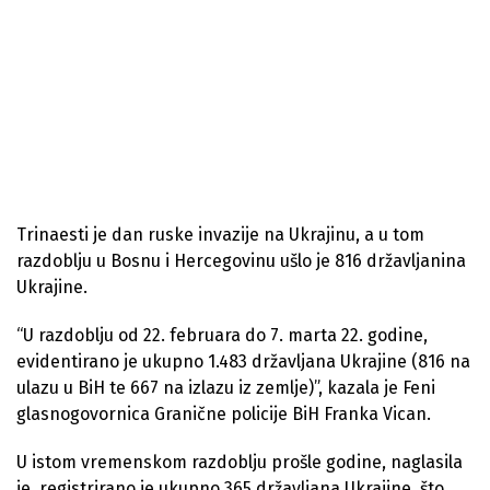
Trinaesti je dan ruske invazije na Ukrajinu, a u tom
razdoblju u Bosnu i Hercegovinu ušlo je 816 državljanina
Ukrajine.
“U razdoblju od 22. februara do 7. marta 22. godine,
evidentirano je ukupno 1.483 državljana Ukrajine (816 na
ulazu u BiH te 667 na izlazu iz zemlje)”, kazala je Feni
glasnogovornica Granične policije BiH Franka Vican.
U istom vremenskom razdoblju prošle godine, naglasila
je, registrirano je ukupno 365 državljana Ukrajine, što