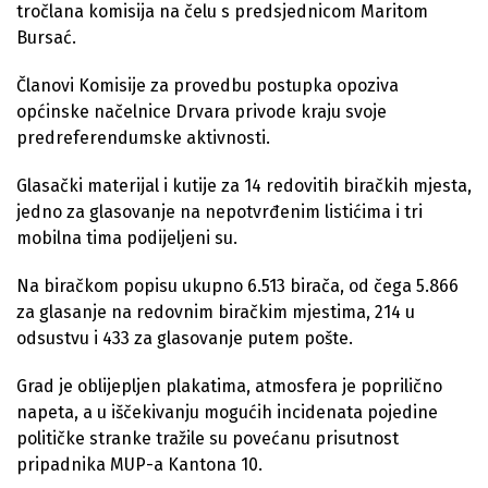
tročlana komisija na čelu s predsjednicom Maritom
Bursać.
Članovi Komisije za provedbu postupka opoziva
općinske načelnice Drvara privode kraju svoje
predreferendumske aktivnosti.
Glasački materijal i kutije za 14 redovitih biračkih mjesta,
jedno za glasovanje na nepotvrđenim listićima i tri
mobilna tima podijeljeni su.
Na biračkom popisu ukupno 6.513 birača, od čega 5.866
za glasanje na redovnim biračkim mjestima, 214 u
odsustvu i 433 za glasovanje putem pošte.
Grad je oblijepljen plakatima, atmosfera je poprilično
napeta, a u iščekivanju mogućih incidenata pojedine
političke stranke tražile su povećanu prisutnost
pripadnika MUP-a Kantona 10.