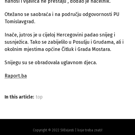
nanosi i vijavica ne prestaju”, dodao je načelnik.
Otežano se saobraća i na području odgovornosti PU
Tomislavgrad.
Inače, jutros je u cijeloj Hercegovini padao snijeg i
susnježica. Tako se zabijelilo u Posušju i Grudama, ali i
okolnim mjestima općine Čitluk i Grada Mostara.
Snijegu su se obradovala uglavnom djeca.
Raport.ba
In this article:
top
Copyright © 2022 SVEvijesti | koje treba znati!