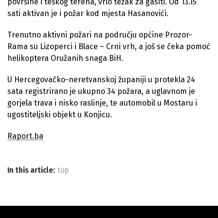
površine i teškog terena, vrlo težak za gasiti. Od 13.15
sati aktivan je i požar kod mjesta Hasanovići.
Trenutno aktivni požari na području općine Prozor-
Rama su Lizoperci i Blace – Crni vrh, a još se čeka pomoć
helikoptera Oružanih snaga BiH.
U Hercegovačko-neretvanskoj županiji u protekla 24
sata registrirano je ukupno 34 požara, a uglavnom je
gorjela trava i nisko raslinje, te automobil u Mostaru i
ugostiteljski objekt u Konjicu.
Raport.ba
In this article:
top