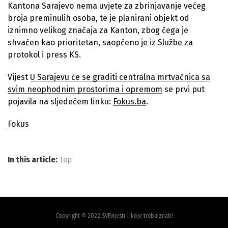
Kantona Sarajevo nema uvjete za zbrinjavanje većeg
broja preminulih osoba, te je planirani objekt od
iznimno velikog značaja za Kanton, zbog čega je
shvaćen kao prioritetan, saopćeno je iz Službe za
protokol i press KS.
Vijest
U Sarajevu će se graditi centralna mrtvačnica sa
svim neophodnim prostorima i opremom
se prvi put
pojavila na sljedećem linku:
Fokus.ba
.
Fokus
In this article:
top
Copyright © 2022 SVEvijesti | koje treba znati!