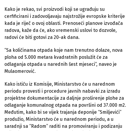
Kako je rekao, svi proizvodi koji se ugrađuju su
cerfificirani i zadovoljavaju najstrožije evropske kriterije
kada je riječ o ovoj oblasti. Prenoseći planove izvođača
radova, kaže da će, ako vremenski uslovi to dozvole,
radovi će biti gotovi za 20-ak dana.
“Sa količinama otpada koje nam trenutno dolaze, nova
ploha od 5.000 metara kvadratnih poslužit će za
odlaganja otpada u narednih šest mjeseci”, naveo je
Mulaomerović.
Kako ističu iz Komisije, Ministarstvo će u narednom
periodu provesti i procedure javnih nabavki za izradu
projektne dokumentacije za daljnje proširenje plohe za
odlaganje komunalnog otpada na površini od 37.000 m2.
Međutim, kako bi se vijek trajanja deponije “Smiljevići”
produžio, Ministarstvo će u narednom periodu, a u
saradnji sa “Radom” raditi na promoviranju i podizanju