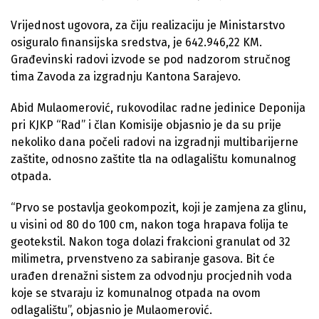
Vrijednost ugovora, za čiju realizaciju je Ministarstvo
osiguralo finansijska sredstva, je 642.946,22 KM.
Građevinski radovi izvode se pod nadzorom stručnog
tima Zavoda za izgradnju Kantona Sarajevo.
Abid Mulaomerović, rukovodilac radne jedinice Deponija
pri KJKP “Rad” i član Komisije objasnio je da su prije
nekoliko dana počeli radovi na izgradnji multibarijerne
zaštite, odnosno zaštite tla na odlagalištu komunalnog
otpada.
“Prvo se postavlja geokompozit, koji je zamjena za glinu,
u visini od 80 do 100 cm, nakon toga hrapava folija te
geotekstil. Nakon toga dolazi frakcioni granulat od 32
milimetra, prvenstveno za sabiranje gasova. Bit će
urađen drenažni sistem za odvodnju procjednih voda
koje se stvaraju iz komunalnog otpada na ovom
odlagalištu”, objasnio je Mulaomerović.