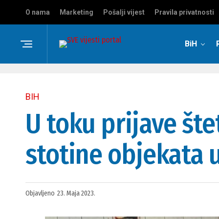
O nama
Marketing
Pošalji vijest
Pravila privatnosti
BiH
BIH
U toku prijave štet
stotine objekata 
Objavljeno
23. Maja 2023.