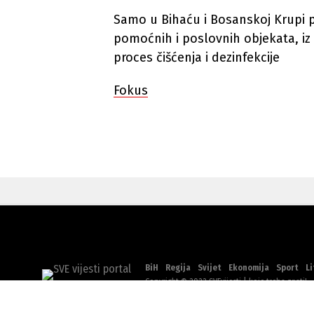
Samo u Bihaću i Bosanskoj Krupi p
pomoćnih i poslovnih objekata, iz 
proces čišćenja i dezinfekcije
Fokus
BiH
Regija
Svijet
Ekonomija
Sport
Li
Copyright © 2022 SVEvijesti | koje treba znati!