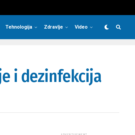
Tehnologija
Zdravlje
Video
je i dezinfekcija