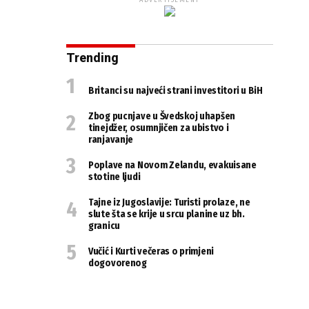
ADVERTISEMENT
Trending
Britanci su najveći strani investitori u BiH
Zbog pucnjave u Švedskoj uhapšen
tinejdžer, osumnjičen za ubistvo i
ranjavanje
Poplave na Novom Zelandu, evakuisane
stotine ljudi
Tajne iz Jugoslavije: Turisti prolaze, ne
slute šta se krije u srcu planine uz bh.
granicu
Vučić i Kurti večeras o primjeni
dogovorenog