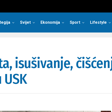
Regija
Svijet
Ekonomija
Sport
Lifestyle
a, isušivanje, čišćen
u USK