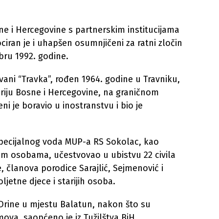
e i Hercegovine s partnerskim institucijama
ciran je i uhapšen osumnjičeni za ratni zločin
bru 1992. godine.
ani “Travka”, rođen 1964. godine u Travniku,
riju Bosne i Hercegovine, na graničnom
i je boravio u inostranstvu i bio je
 Specijalnog voda MUP-a RS Sokolac, kao
ugim osobama, učestvovao u ubistvu 22 civila
e, članova porodice Sarajlić, Sejmenović i
ljetne djece i starijih osoba.
e Drine u mjestu Balatun, nakon što su
ova, saopćeno je iz Tužilštva BiH.