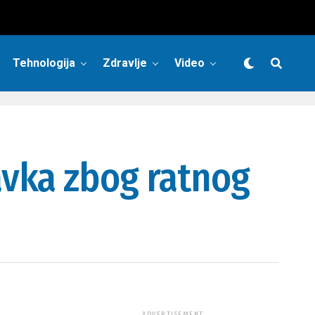
Tehnologija
Zdravlje
Video
avka zbog ratnog