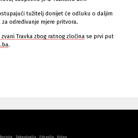
tupajući tužitelj donijet će odluku o daljim
 za određivanje mjere pritvora.
zvani Travka zbog ratnog zločina
se prvi put
.ba
.
festyle
Tehnologija
Zdravlje
Video