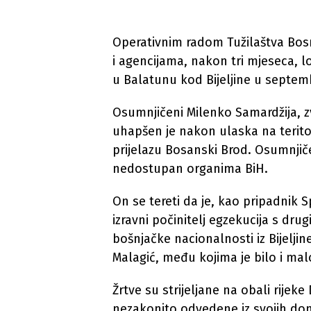
Operativnim radom Tužilaštva Bosn
i agencijama, nakon tri mjeseca, lo
u Balatunu kod Bijeljine u septem
Osumnjičeni Milenko Samardžija, zv
uhapšen je nakon ulaska na terito
prijelazu Bosanski Brod. Osumnjičen
nedostupan organima BiH.
On se tereti da je, kao pripadnik
izravni počinitelj egzekucija s dr
bošnjačke nacionalnosti iz Bijeljin
Malagić, među kojima je bilo i malo
Žrtve su strijeljane na obali rijek
nezakonito odvedene iz svojih dom