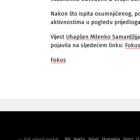
Nakon što ispita osumnjičenog, pos
aktivnostima u pogledu prijedloga
Vijest
Uhapšen Milenko Samardžija 
pojavila na sljedećem linku:
Fokus
Fokus
BiH
Regija
Svijet
Ekonomija
Sport
Li