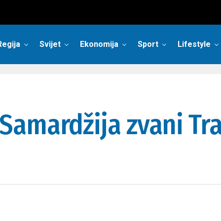
Regija
Svijet
Ekonomija
Sport
Lifestyle
Samardžija zvani Tr