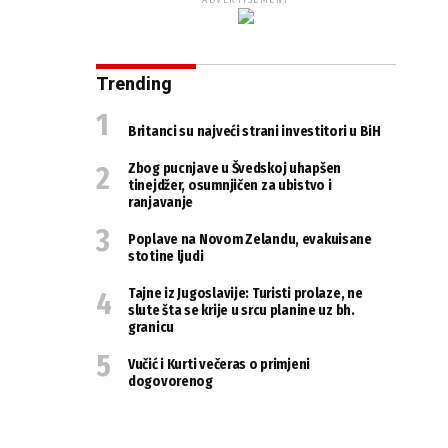
ADVERTISEMENT
Trending
Britanci su najveći strani investitori u BiH
Zbog pucnjave u Švedskoj uhapšen
tinejdžer, osumnjičen za ubistvo i
ranjavanje
Poplave na Novom Zelandu, evakuisane
stotine ljudi
Tajne iz Jugoslavije: Turisti prolaze, ne
slute šta se krije u srcu planine uz bh.
granicu
Vučić i Kurti večeras o primjeni
dogovorenog