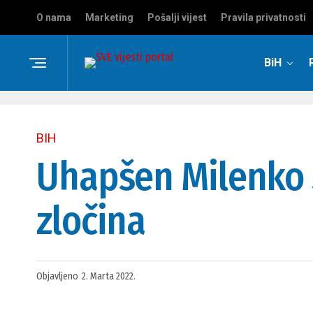
O nama
Marketing
Pošalji vijest
Pravila privatnosti
BiH
BIH
Uhapšen Milenko 
zločina
Objavljeno
2. Marta 2022.