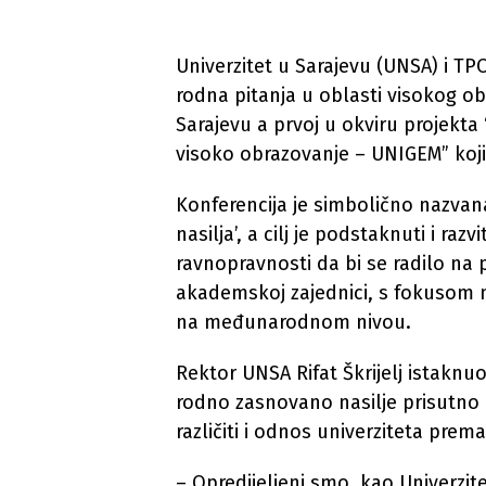
Univerzitet u Sarajevu (UNSA) i TPO
rodna pitanja u oblasti visokog o
Sarajevu a prvoj u okviru projekta 
visoko obrazovanje – UNIGEM” koji
Konferencija je simbolično nazvana 
nasilja’, a cilj je podstaknuti i ra
ravnopravnosti da bi se radilo na 
akademskoj zajednici, s fokusom 
na međunarodnom nivou.
Rektor UNSA Rifat Škrijelj istaknuo
rodno zasnovano nasilje prisutno 
različiti i odnos univerziteta prem
– Opredijeljeni smo, kao Univerzit