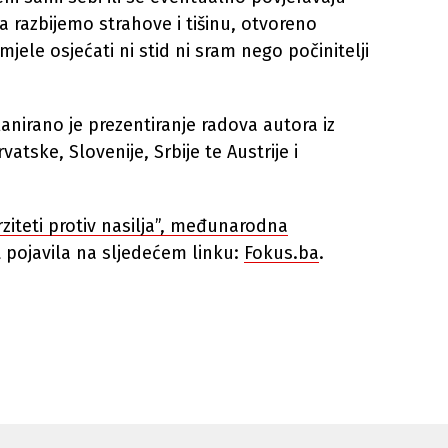
da razbijemo strahove i tišinu, otvoreno
jele osjećati ni stid ni sram nego počinitelji
nirano je prezentiranje radova autora iz
atske, Slovenije, Srbije te Austrije i
erziteti protiv nasilja”, međunarodna
 pojavila na sljedećem linku:
Fokus.ba
.