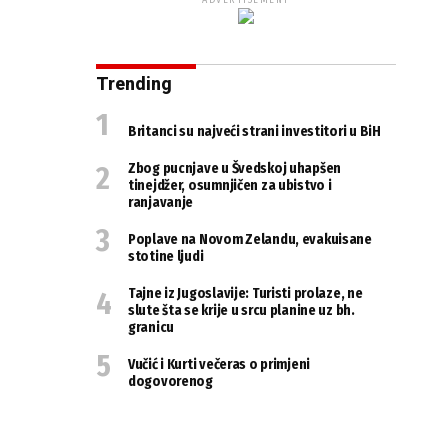
ADVERTISEMENT
Trending
Britanci su najveći strani investitori u BiH
Zbog pucnjave u Švedskoj uhapšen
tinejdžer, osumnjičen za ubistvo i
ranjavanje
Poplave na Novom Zelandu, evakuisane
stotine ljudi
Tajne iz Jugoslavije: Turisti prolaze, ne
slute šta se krije u srcu planine uz bh.
granicu
Vučić i Kurti večeras o primjeni
dogovorenog