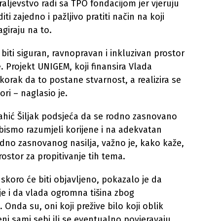
raljevstvo radi sa TPO fondacijom jer vjeruju
ti zajedno i pažljivo pratiti način na koji
agiraju na to.
biti siguran, ravnopravan i inkluzivan prostor
. Projekt UNIGEM, koji finansira Vlada
korak da to postane stvarnost, a realizira se
ori – naglasio je.
pahić Šiljak podsjeća da se rodno zasnovano
a bismo razumjeli korijene i na adekvatan
rodno zasnovanog nasilja, važno je, kako kaže,
rostor za propitivanje tih tema.
uskoro će biti objavljeno, pokazalo je da
lje i da vlada ogromna tišina zbog
 Onda su, oni koji prežive bilo koji oblik
ni sami sebi ili se eventualno povjeravaju