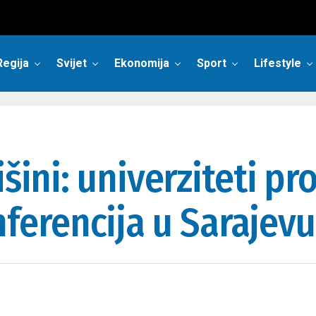
Regija
Svijet
Ekonomija
Sport
Lifestyle
šini: univerziteti pro
erencija u Sarajevu