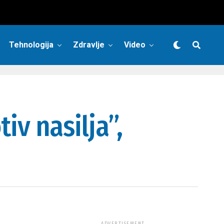
Tehnologija
Zdravlje
Video
tiv nasilja”,