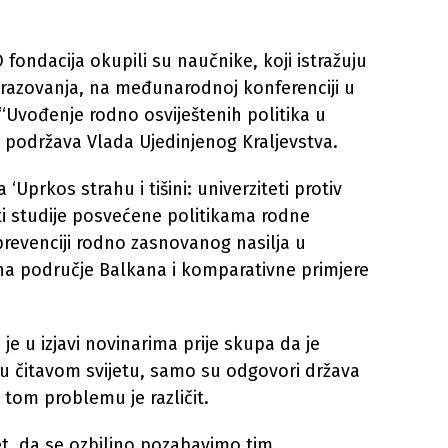
 fondacija okupili su naučnike, koji istražuju
brazovanja, na međunarodnoj konferenciji u
‘‘Uvođenje rodno osviještenih politika u
 podržava Vlada Ujedinjenog Kraljevstva.
‘Uprkos strahu i tišini: univerziteti protiv
zviti studije posvećene politikama rodne
prevenciji rodno zasnovanog nasilja u
na područje Balkana i komparativne primjere
 je u izjavi novinarima prije skupa da je
u čitavom svijetu, samo su odgovori država
a tom problemu je različit.
et, da se ozbiljno pozabavimo tim