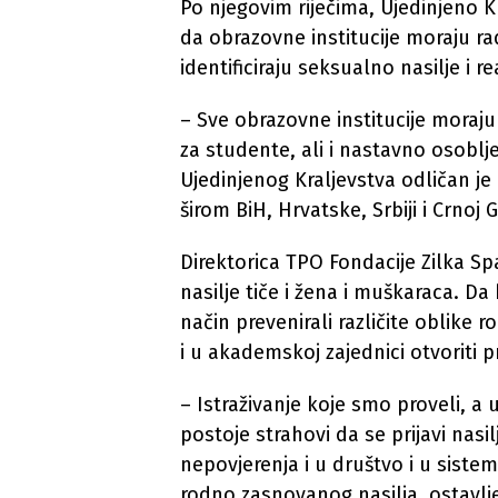
Po njegovim riječima, Ujedinjeno K
da obrazovne institucije moraju radi
identificiraju seksualno nasilje i re
– Sve obrazovne institucije moraju 
za studente, ali i nastavno osoblje
Ujedinjenog Kraljevstva odličan je 
širom BiH, Hrvatske, Srbiji i Crnoj G
Direktorica TPO Fondacije Zilka S
nasilje tiče i žena i muškaraca. D
način prevenirali različite oblike 
i u akademskoj zajednici otvoriti p
– Istraživanje koje smo proveli, a 
postoje strahovi da se prijavi nasi
nepovjerenja i u društvo i u sistem.
rodno zasnovanog nasilja, ostavlje