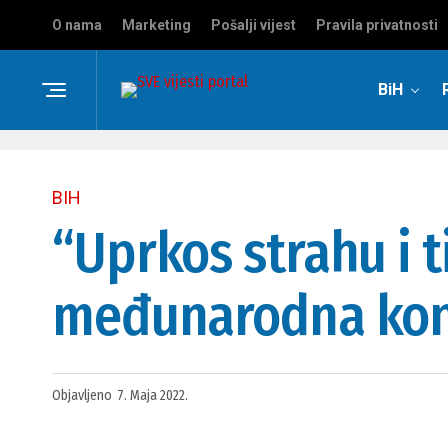
O nama
Marketing
Pošalji vijest
Pravila privatnosti
BiH
BIH
“Uprkos strahu i ti
međunarodna konf
Objavljeno
7. Maja 2022.