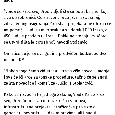
ljudi.
“Vlada će kroz svoj Ured vidjeti šta su potrebe ljudi koju
žive u Srebrenici. Od subvencija za javni saobraćaj,
zdrvstvenog osiguranja, školstva, projekata nekih koji će
im pomoći. Ljudi su mi pričali da su dobili 1.000 freza, a
650 ljudi je prodalo tu frezu. Dakle ne trebaju im. Mora
se utvrditi šta je potrebno”, navodi Stojanvić.
On ističe da je za ovu godinu predviđen budžet od dva
miliona KM.
“Nakon toga ćemo vidjeti da li treba više novca ili manje.
I sve će ići kroz zakonske procedure, tačno će se znati
za šta novac ide i kome”, zaključio je Stojanović.
Kako se navodi u Prijedlogu zakona, Vlada KS će kroz
svoj Ured finansirati obnove kuća i stanova,
infrastrukturne projekte, istraživačke projekte o
genocidu, povratku i ljudskim pravima, ali i nuditi