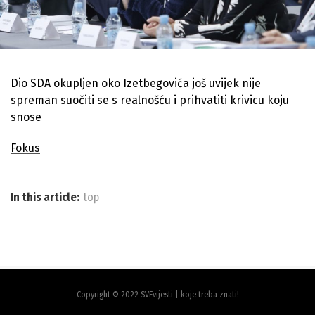
Dio SDA okupljen oko Izetbegovića još uvijek nije
spreman suočiti se s realnošću i prihvatiti krivicu koju
snose
Fokus
In this article:
top
Copyright © 2022 SVEvijesti | koje treba znati!