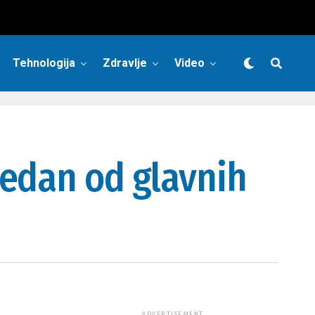
Tehnologija
Zdravlje
Video
jedan od glavnih