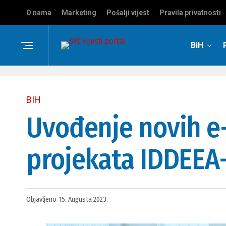
O nama
Marketing
Pošalji vijest
Pravila privatnosti
BiH
BIH
Uvođenje novih e-
projekata IDDEEA
Objavljeno
15. Augusta 2023.