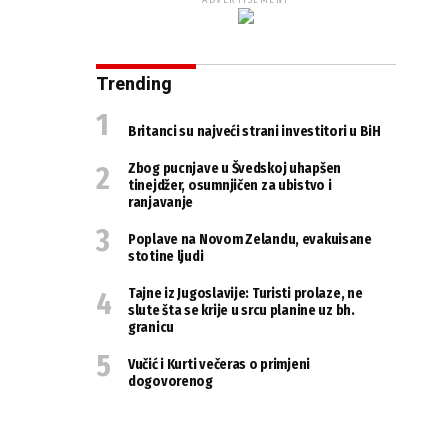
ADVERTISEMENT
Trending
Britanci su najveći strani investitori u BiH
Zbog pucnjave u Švedskoj uhapšen
tinejdžer, osumnjičen za ubistvo i
ranjavanje
Poplave na Novom Zelandu, evakuisane
stotine ljudi
Tajne iz Jugoslavije: Turisti prolaze, ne
slute šta se krije u srcu planine uz bh.
granicu
Vučić i Kurti večeras o primjeni
dogovorenog