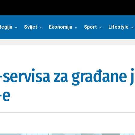
Regija
Svijet
Ekonomija
Sport
Lifestyle
servisa za građane 
-e