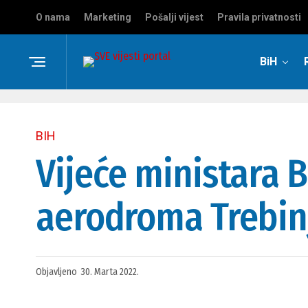
O nama
Marketing
Pošalji vijest
Pravila privatnosti
BiH
BIH
Vijeće ministara B
aerodroma Trebinj
Objavljeno
30. Marta 2022.