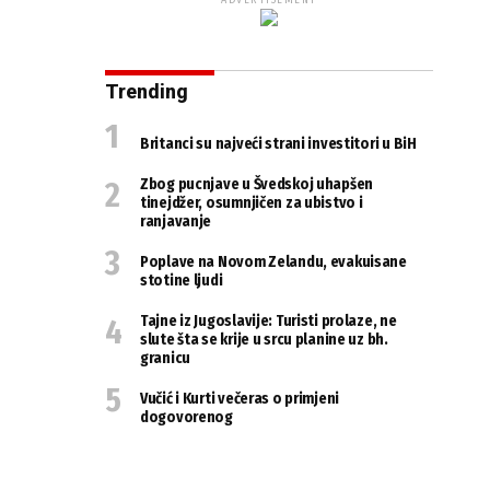
ADVERTISEMENT
Trending
Britanci su najveći strani investitori u BiH
Zbog pucnjave u Švedskoj uhapšen
tinejdžer, osumnjičen za ubistvo i
ranjavanje
Poplave na Novom Zelandu, evakuisane
stotine ljudi
Tajne iz Jugoslavije: Turisti prolaze, ne
slute šta se krije u srcu planine uz bh.
granicu
Vučić i Kurti večeras o primjeni
dogovorenog