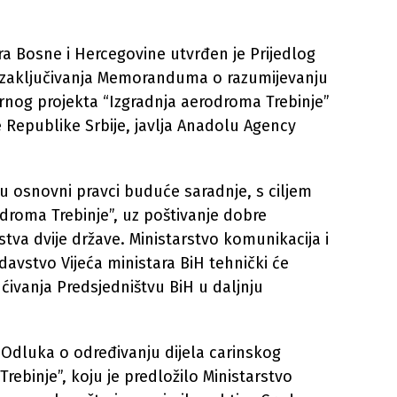
tra Bosne i Hercegovine utvrđen je Prijedlog
 zaključivanja Memoranduma o razumijevanju
kturnog projekta “Izgradnja aerodroma Trebinje”
e Republike Srbije, javlja Anadolu Agency
 osnovni pravci buduće saradnje, s ciljem
odroma Trebinje”, uz poštivanje dobre
a dvije države. Ministarstvo komunikacija i
davstvo Vijeća ministara BiH tehnički će
ućivanja Predsjedništvu BiH u daljnju
 Odluka o određivanju dijela carinskog
ebinje”, koju je predložilo Ministarstvo