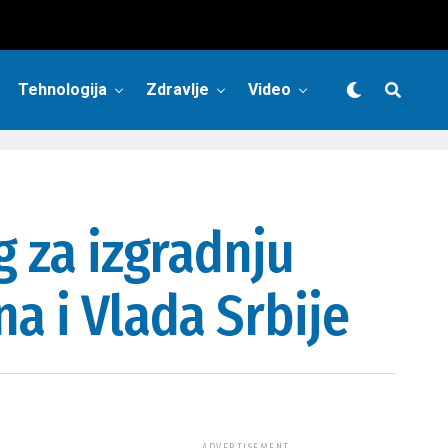
Tehnologija
Zdravlje
Video
g za izgradnju
a i Vlada Srbije