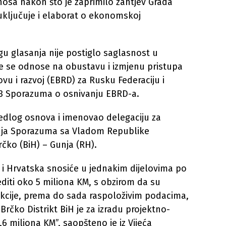
osa nakon što je zaprimilo zahtjev Grada
uključuje i elaborat o ekonomskoj
gu glasanja nije postiglo saglasnost u
e se odnose na obustavu i izmjenu pristupa
u i razvoj (EBRD) za Rusku Federaciju i
.3 Sporazuma o osnivanju EBRD-a.
rijedlog osnova i imenovao delegaciju za
anja Sporazuma sa Vladom Republike
čko (BiH) – Gunja (RH).
 i Hrvatska snosiće u jednakim dijelovima po
diti oko 5 miliona KM, s obzirom da su
ukcije, prema do sada raspoloživim podacima,
Brčko Distrikt BiH je za izradu projektno-
 miliona KM”, saopšteno je iz Vijeća