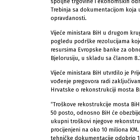
spoljne trgovine i ekonomskih odn
Trebinja sa dokumentacijom koja 
opravdanosti.
Vijeće ministara BiH u drugom kru
pogledu podrške rezolucijama koj
resursima Evropske banke za obnov
Bjelorusiju, u skladu sa članom 8
Vijeće ministara BiH utvrdilo je P
vođenje pregovora radi zaključiv
Hrvatske o rekonstrukciji mosta Br
“Troškove rekostrukcije mosta BiH
50 posto, odnosno BiH će obezbije
ukupni troškovi njegove rekonstr
procijenjeni na oko 10 miliona KM. 
tehničke dokumentacije odobrio 1,6