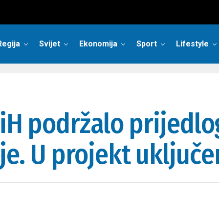
Regija
Svijet
Ekonomija
Sport
Lifestyle
iH podržalo prijedlo
e. U projekt uključen