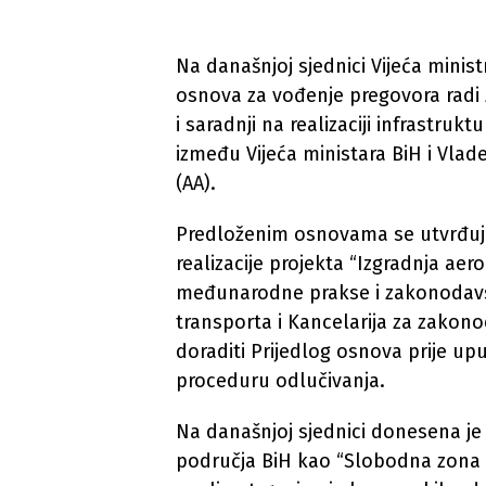
Na današnjoj sjednici Vijeća minis
osnova za vođenje pregovora radi
i saradnji na realizaciji infrastru
između Vijeća ministara BiH i Vlad
(AA).
Predloženim osnovama se utvrđuju
realizacije projekta “Izgradnja aer
međunarodne prakse i zakonodavstv
transporta i Kancelarija za zakono
doraditi Prijedlog osnova prije up
proceduru odlučivanja.
Na današnjoj sjednici donesena je
područja BiH kao “Slobodna zona Tr