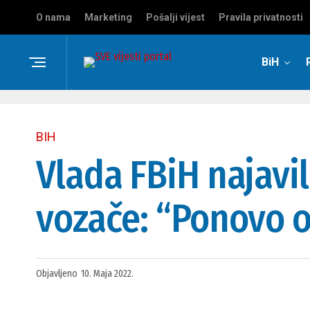
O nama
Marketing
Pošalji vijest
Pravila privatnosti
BiH
BIH
Vlada FBiH najavi
vozače: “Ponovo 
Objavljeno
10. Maja 2022.