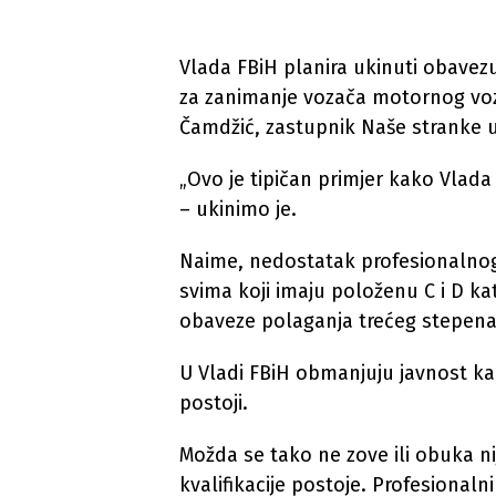
Vlada FBiH planira ukinuti obavez
za zanimanje vozača motornog voz
Čamdžić, zastupnik Naše stranke 
„Ovo je tipičan primjer kako Vlad
– ukinimo je.
Naime, nedostatak profesionalnog
svima koji imaju položenu C i D ka
obaveze polaganja trećeg stepena
U Vladi FBiH obmanjuju javnost ka
postoji.
Možda se tako ne zove ili obuka ni
kvalifikacije postoje. Profesional