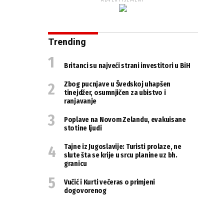
ADVERTISEMENT
Trending
Britanci su najveći strani investitori u BiH
Zbog pucnjave u Švedskoj uhapšen
tinejdžer, osumnjičen za ubistvo i
ranjavanje
Poplave na Novom Zelandu, evakuisane
stotine ljudi
Tajne iz Jugoslavije: Turisti prolaze, ne
slute šta se krije u srcu planine uz bh.
granicu
Vučić i Kurti večeras o primjeni
dogovorenog