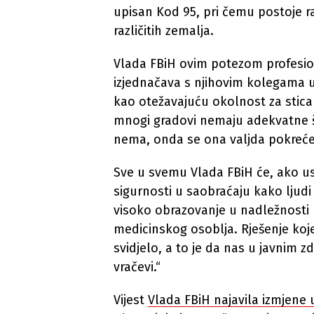
upisan Kod 95, pri čemu postoje r
različitih zemalja.
Vlada FBiH ovim potezom profesio
izjednačava s njihovim kolegama u
kao otežavajuću okolnost za stica
mnogi gradovi nemaju adekvatne šk
nema, onda se ona valjda pokreće
Sve u svemu Vlada FBiH će, ako u
sigurnosti u saobraćaju kako ljudi
visoko obrazovanje u nadležnosti
medicinskog osoblja. Rješenje koj
svidjelo, a to je da nas u javnim 
vračevi.“
Vijest
Vlada FBiH najavila izmjene