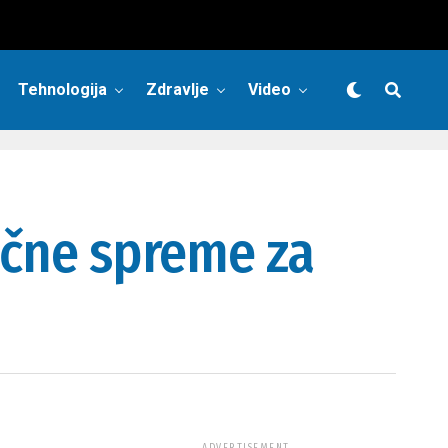
Tehnologija
Zdravlje
Video
ručne spreme za