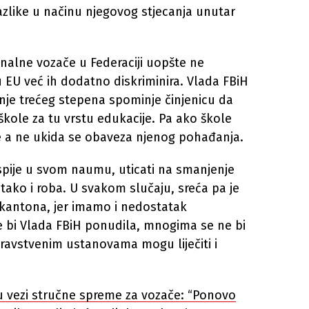
azlike u načinu njegovog stjecanja unutar
nalne vozače u Federaciji uopšte ne
 EU već ih dodatno diskriminira. Vlada FBiH
nje trećeg stepena spominje činjenicu da
ole za tu vrstu edukacije. Pa ako škole
 a ne ukida se obaveza njenog pohađanja.
spije u svom naumu, uticati na smanjenje
 tako i roba. U svakom slučaju, sreća pa je
 kantona, jer imamo i nedostatak
e bi Vlada FBiH ponudila, mnogima se ne bi
zdravstvenim ustanovama mogu liječiti i
 u vezi stručne spreme za vozače: “Ponovo