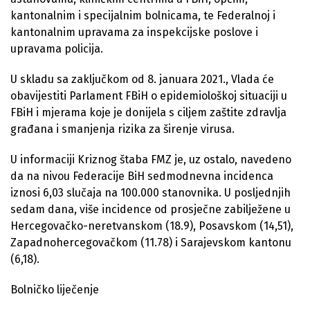
kantonalnim i specijalnim bolnicama, te Federalnoj i
kantonalnim upravama za inspekcijske poslove i
upravama policija.
U skladu sa zaključkom od 8. januara 2021., Vlada će
obavijestiti Parlament FBiH o epidemiološkoj situaciji u
FBiH i mjerama koje je donijela s ciljem zaštite zdravlja
građana i smanjenja rizika za širenje virusa.
U informaciji Kriznog štaba FMZ je, uz ostalo, navedeno
da na nivou Federacije BiH sedmodnevna incidenca
iznosi 6,03 slučaja na 100.000 stanovnika. U posljednjih
sedam dana, više incidence od prosječne zabilježene u
Hercegovačko-neretvanskom (18.9), Posavskom (14,51),
Zapadnohercegovačkom (11.78) i Sarajevskom kantonu
(6,18).
Bolničko liječenje