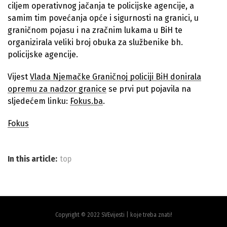
ciljem operativnog jačanja te policijske agencije, a
samim tim povećanja opće i sigurnosti na granici, u
graničnom pojasu i na zračnim lukama u BiH te
organizirala veliki broj obuka za službenike bh.
policijske agencije.
Vijest
Vlada Njemačke Graničnoj policiji BiH donirala
opremu za nadzor granice
se prvi put pojavila na
sljedećem linku:
Fokus.ba
.
Fokus
In this article:
top
Copyright © 2022 SVEvijesti | koje treba znati!