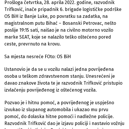
Prošloga četvrtka, 28. aprila 2022. godine, razvodnik
Trifković, inače pripadnik 6. brigade logističke podrške
OS BiH iz Banje Luke, po povratku sa zadatka, na
magistralnom putu Bihać – Bosanski Petrovac, nešto
poslije 19:15 sati, naišao je na civilno motorno vozilo
marke SEAT, koje se nalazilo teško oštećeno pored
ceste, prevrnuto na krovu.
Sa mjesta nesreće FOto: OS BiH
Ustanovio je da se u vozilu nalazi jedna povrijeđena
osoba u teškom zdravstvenom stanju. Unesrećeni je
davao znakove života te je razvodnik Trifković pristupio
izvlačenju povrijeđenog iz oštećenog vozila.
Pozvao je i hitnu pomoć, a povrijeđenog je uspješno
izvukao iz slupanog automobila i ukazao mu prvu
pomoć, do dolaska hitne pomoći i nadležne policije.
Razvodnik Trifković dao je izjavu policiji i nastavio vožnju