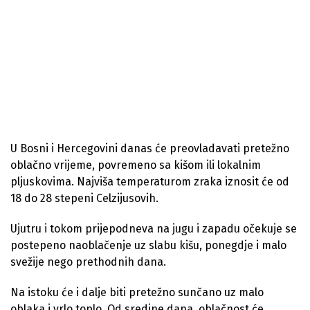
U Bosni i Hercegovini danas će preovladavati pretežno
oblačno vrijeme, povremeno sa kišom ili lokalnim
pljuskovima. Najviša temperaturom zraka iznosit će od
18 do 28 stepeni Celzijusovih.
Ujutru i tokom prijepodneva na jugu i zapadu očekuje se
postepeno naoblačenje uz slabu kišu, ponegdje i malo
svežije nego prethodnih dana.
Na istoku će i dalje biti pretežno sunčano uz malo
oblaka i vrlo toplo. Od sredine dana, oblačnost će