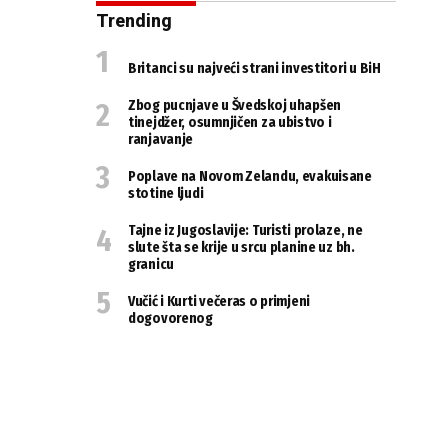
Trending
Britanci su najveći strani investitori u BiH
Zbog pucnjave u Švedskoj uhapšen
tinejdžer, osumnjičen za ubistvo i
ranjavanje
Poplave na Novom Zelandu, evakuisane
stotine ljudi
Tajne iz Jugoslavije: Turisti prolaze, ne
slute šta se krije u srcu planine uz bh.
granicu
Vučić i Kurti večeras o primjeni
dogovorenog