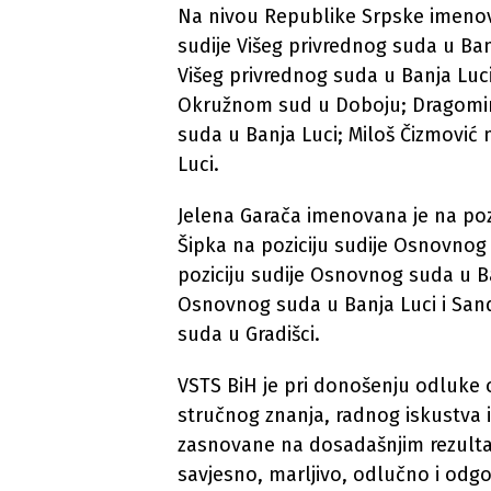
Na nivou Republike Srpske imenova
sudije Višeg privrednog suda u Ban
Višeg privrednog suda u Banja Luci;
Okružnom sud u Doboju; Dragomirk
suda u Banja Luci; Miloš Čizmović
Luci.
Jelena Garača imenovana je na poz
Šipka na poziciju sudije Osnovnog
poziciju sudije Osnovnog suda u Ban
Osnovnog suda u Banja Luci i Sand
suda u Gradišci.
VSTS BiH je pri donošenju odluke 
stručnog znanja, radnog iskustva 
zasnovane na dosadašnjim rezultat
savjesno, marljivo, odlučno i odg