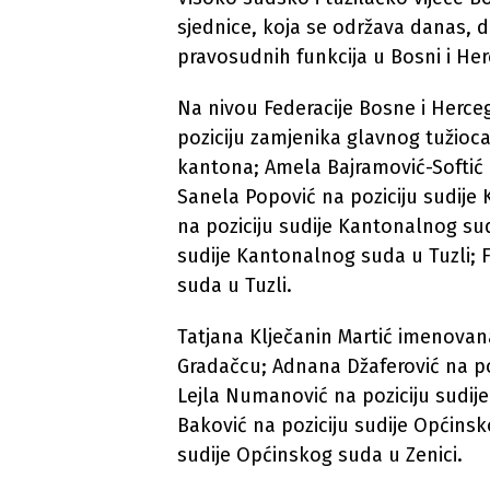
sjednice, koja se održava danas, 
pravosudnih funkcija u Bosni i Her
Na nivou Federacije Bosne i Herceg
poziciju zamjenika glavnog tužioc
kantona; Amela Bajramović-Softić 
Sanela Popović na poziciju sudije
na poziciju sudije Kantonalnog sud
sudije Kantonalnog suda u Tuzli; F
suda u Tuzli.
Tatjana Klječanin Martić imenovan
Gradačcu; Adnana Džaferović na po
Lejla Numanović na poziciju sudij
Baković na poziciju sudije Općinsk
sudije Općinskog suda u Zenici.