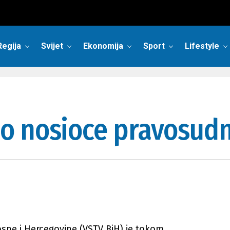
Regija
Svijet
Ekonomija
Sport
Lifestyle
o nosioce pravosudn
osne i Hercegovine (VSTV BiH) je tokom