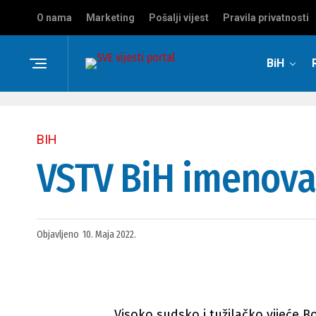
O nama
Marketing
Pošalji vijest
Pravila privatnosti
BiH
BIH
VSTV BiH imenova
Objavljeno
10. Maja 2022.
Visoko sudsko i tužilačko vijeće B